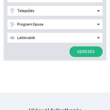
Település
Program típusa
Látnivalók
KERESÉS