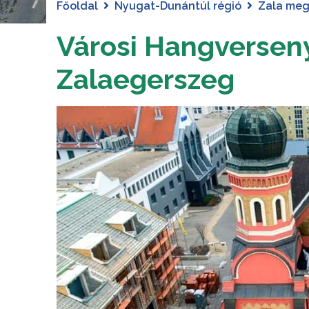
Főoldal
Nyugat-Dunántúl régió
Zala me
Városi Hangverseny
Zalaegerszeg