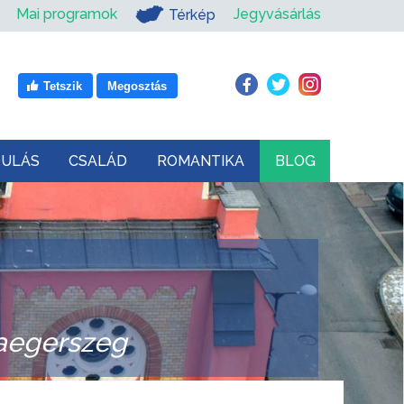
Mai programok
Jegyvásárlás
Térkép
Tetszik
Megosztás
DULÁS
CSALÁD
ROMANTIKA
BLOG
laegerszeg