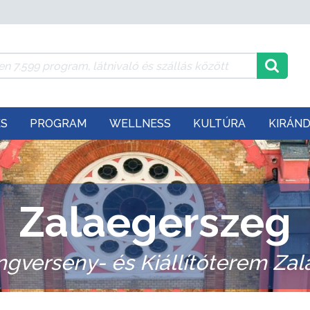
ÉS
PROGRAM
WELLNESS
KULTÚRA
KIRÁN
Zalaegerszeg
ngverseny- és Kiállítóterem Za