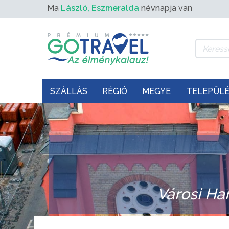
Ma
László, Eszmeralda
névnapja van
SZÁLLÁS
RÉGIÓ
MEGYE
TELEPÜL
Városi Ha