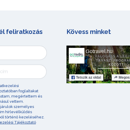
él feliratkozás
Kövess minket
Gotravel.hu
Tetszik
az oldal
Megos
atkezelési
oztatóban foglaltakat
astam, megértettem és
ásul vettem.
járulok személyes
im hírlevélküldés
ból történő kezeléséhez.
ezelési Tájékoztató