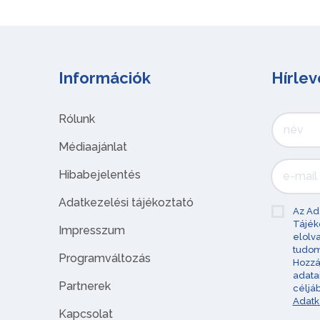
Információk
Hírlev
Rólunk
Médiaajánlat
Hibabejelentés
Adatkezelési tájékoztató
Az Ad
Tájék
Impresszum
elolv
tudom
Programváltozás
Hozzá
adata
Partnerek
céljá
Adatk
Kapcsolat