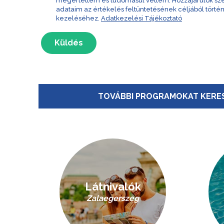
megértettem és tudomásul vettem. Hozzájárulok s
adataim az értékelés feltüntetésének céljából törté
kezeléséhez.
Adatkezelési Tájékoztató
Küldés
TOVÁBBI PROGRAMOKAT KERES
Látnivalók
Zalaegerszeg