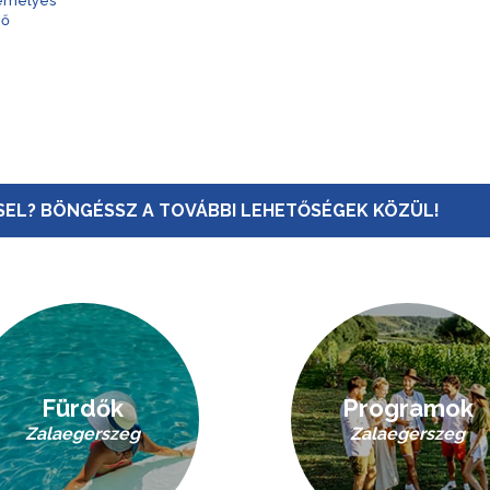
zemélyes
nő
EL? BÖNGÉSSZ A TOVÁBBI LEHETŐSÉGEK KÖZÜL!
Fürdők
Programok
Zalaegerszeg
Zalaegerszeg