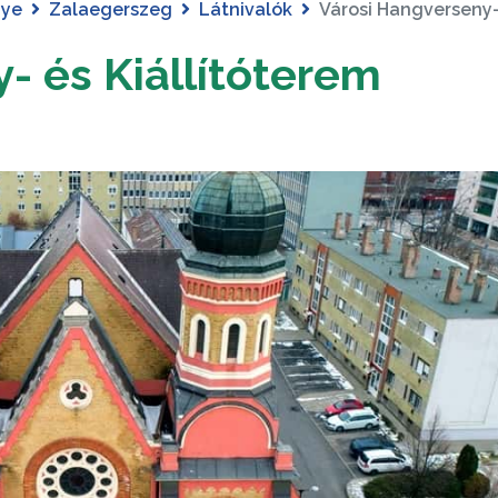
gye
Zalaegerszeg
Látnivalók
Városi Hangverseny-
- és Kiállítóterem