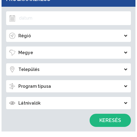
Régió
Megye
Település
Program típusa
Látnivalók
KERESÉS