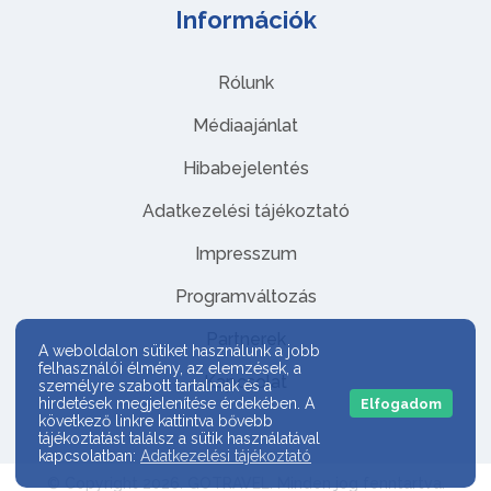
Információk
Rólunk
Médiaajánlat
Hibabejelentés
Adatkezelési tájékoztató
Impresszum
Programváltozás
Partnerek
A weboldalon sütiket használunk a jobb
felhasználói élmény, az elemzések, a
Kapcsolat
személyre szabott tartalmak és a
hirdetések megjelenítése érdekében. A
Elfogadom
következő linkre kattintva bővebb
tájékoztatást találsz a sütik használatával
kapcsolatban:
Adatkezelési tájékoztató
© Copyright 2026. GOTRAVEL. Minden jog fenntartva.