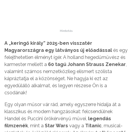
Hirdetés
A „keringő király” 2025-ben visszatér
Magyarországra egy látványos új előadással
és egy
felejthetetlen élményt ígér. A holland hegedűművész és
karmester mellett a
60 tagú Johann Strauss Zenekar
,
valamint számos nemzetközileg elismert szólista
kápráztatja el a közönséget. Ne hagyja ki ezt az
egyedülálló alkalmat, és legyen részese Ön is a
csodának!
Egy olyan műsor vár rád, amely egyszerre hidalja át a
klasszikus és modern hangzásokat: felcsendülnek
Handel és Puccini örökérvényű művei,
legendás
filmzenék
, mint a
Star Wars
vagy a
Titanic
, musical-