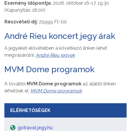
Esemény időpontja:
2026. október 16-17. 19:30
(Kapunyitás: 18:00)
Részvételi díj:
25999 Ft-tól
André Rieu koncert jegy árak
A jegyeket elővételben a következő linken lehet
megvásárolni:
André Rieu jegyek
MVM Dome programok
A további
MVM Dome programok
az alábbi linken
érhetőek el:
MVM Dome programok
ELÉRHETŐSÉGEK
gotravel.jegy.hu