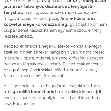
részletek és örökzöld slágerek. Az élményt
elképesztő
jelmezek
,
látványos díszletek és lenyűgöző
fényshow
teszi teljessé, amely minden korosztályt
magával ragad. Mindezt pedig
André humora és
közvetlensége koronázza meg
, így az est során nem
csupán zenét hallasz, hanem egy életre szóló élmény
részese lehetsz.
Képzeld el: amikor a hegedű játékos vonója a levegőt
szeli, és minden zenekari hangszín olyan, mintha mesét
mesélne – opera, musical, filmzene, örökzöld sláger, és
persze a világ slágere a keringő. Ez nemcsak koncert –
ez egy ünnep, érzelmekkel telített időutazás, amely
felrázza a szürke hétköznapokat.
A világsztár karmester-hegedűművész, aki már több
mint
40 millió lemezt adott el
, és akinek koncertjeit
évente százezrek látogatják – most ismét közöttünk
lesz, Budapesten.