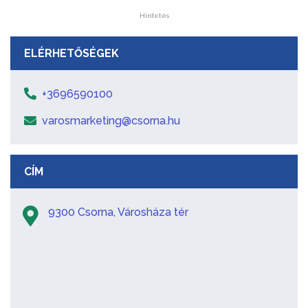
Hirdetés
ELÉRHETŐSÉGEK
+3696590100
varosmarketing@csorna.hu
CÍM
9300 Csorna, Városháza tér