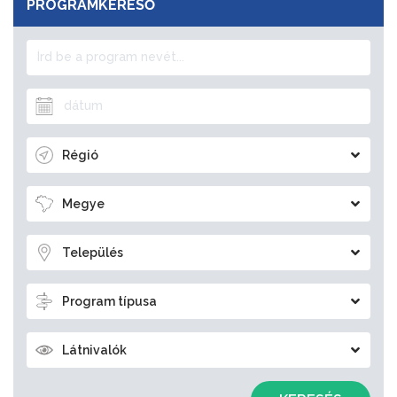
PROGRAMKERESŐ
Régió
Megye
Település
Program típusa
Látnivalók