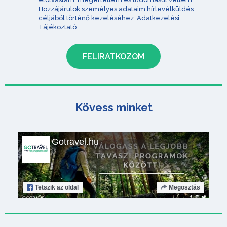
Hozzájárulok személyes adataim hírlevélküldés
céljából történő kezeléséhez.
Adatkezelési
Tájékoztató
Kövess minket
Gotravel.hu
Tetszik
az oldal
Megosztás