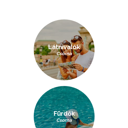
Látnivalók
Csorna
Fürdők
Csorna