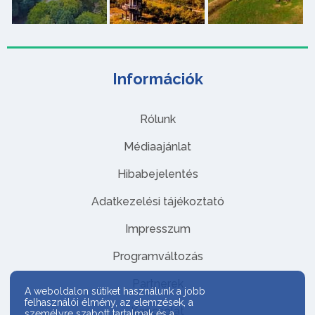
Információk
Rólunk
Médiaajánlat
Hibabejelentés
Adatkezelési tájékoztató
Impresszum
Programváltozás
Partnerek
A weboldalon sütiket használunk a jobb
felhasználói élmény, az elemzések, a
Kapcsolat
személyre szabott tartalmak és a