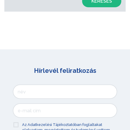
KERESÉS
Hírlevél feliratkozás
Az Adatkezelési Tájékoztatóban foglaltakat
elolvastam, megértettem és tudomásul vettem.