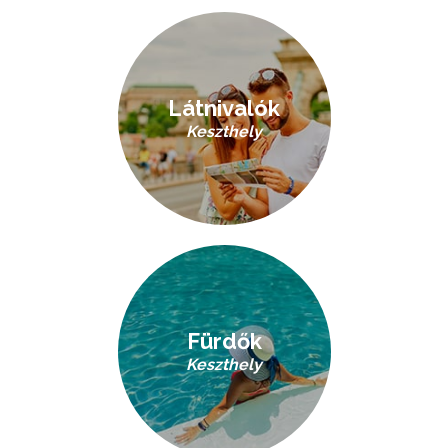
Látnivalók
Keszthely
Fürdők
Keszthely