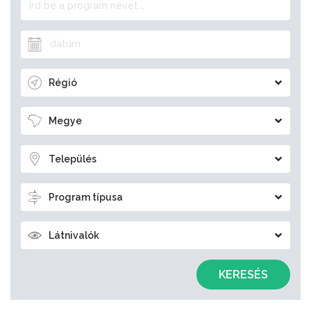
Régió
Megye
Település
Program típusa
Látnivalók
KERESÉS