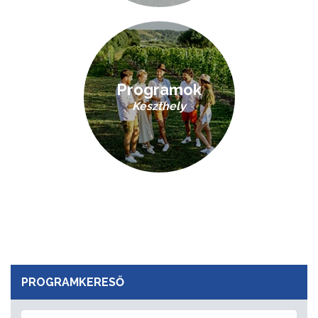
Programok
Keszthely
PROGRAMKERESŐ