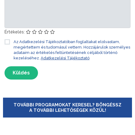
Értékelés:
Az Adatkezelési Tájékoztatóban foglaltakat elolvastam,
megértettem és tudomásul vettem. Hozzájárulok személyes
adataim az értékelés feltüntetésének céljából történő
kezeléséhez.
Adatkezelési Tájékoztató
Küldés
TOVÁBBI PROGRAMOKAT KERESEL? BÖNGÉSSZ
A TOVÁBBI LEHETŐSÉGEK KÖZÜL!