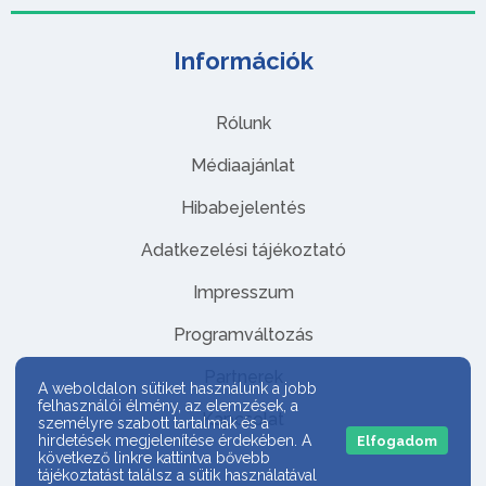
Információk
Rólunk
Médiaajánlat
Hibabejelentés
Adatkezelési tájékoztató
Impresszum
Programváltozás
Partnerek
A weboldalon sütiket használunk a jobb
felhasználói élmény, az elemzések, a
Kapcsolat
személyre szabott tartalmak és a
hirdetések megjelenítése érdekében. A
Elfogadom
következő linkre kattintva bővebb
tájékoztatást találsz a sütik használatával