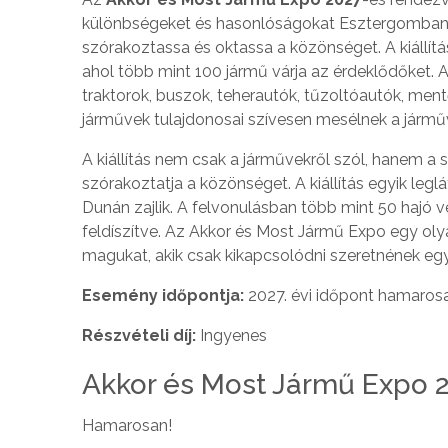
különbségeket és hasonlóságokat Esztergomban. A 
szórakoztassa és oktassa a közönséget. A kiállí
ahol több mint 100 jármű várja az érdeklődőket. 
traktorok, buszok, teherautók, tűzoltóautók, men
járművek tulajdonosai szívesen mesélnek a járműve
A kiállítás nem csak a járművekről szól, hanem a 
szórakoztatja a közönséget. A kiállítás egyik l
Dunán zajlik. A felvonulásban több mint 50 hajó 
feldíszítve. Az Akkor és Most Jármű Expo egy oly
magukat, akik csak kikapcsolódni szeretnének eg
Esemény időpontja:
2027. évi időpont hamaros
Részvételi díj:
Ingyenes
Akkor és Most Jármű Expo 
Hamarosan!