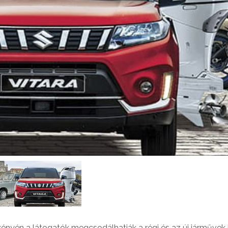
ényén a látogatók megcsodálhatják a régi és az új járművek 