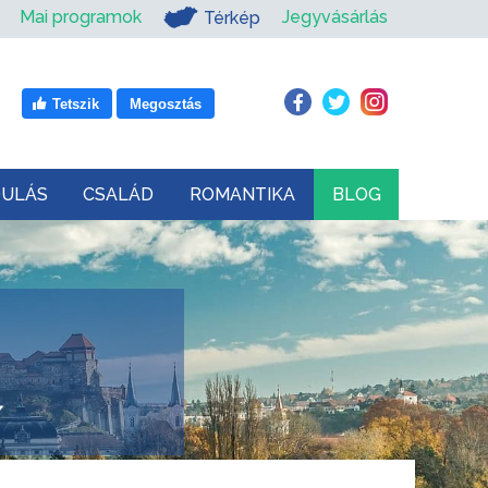
Mai programok
Jegyvásárlás
Térkép
Tetszik
Megosztás
DULÁS
CSALÁD
ROMANTIKA
BLOG