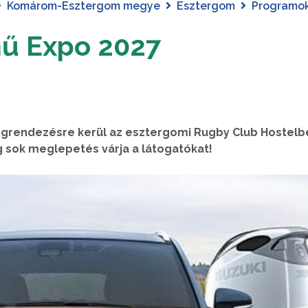
Komárom-Esztergom megye
Esztergom
Programo
mű Expo 2027
egrendezésre kerül az esztergomi Rugby Club Hostelbe
ég sok meglepetés várja a látogatókat!