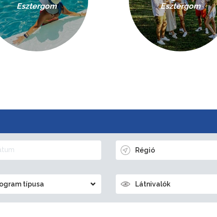
Esztergom
Esztergom
Régió
ogram típusa
Látnivalók