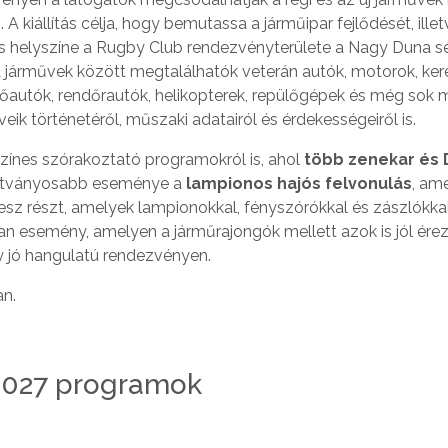
kiállítás célja, hogy bemutassa a járműipar fejlődését, ille
tás helyszíne a Rugby Club rendezvényterülete a Nagy Duna s
A járművek között megtalálhatók veterán autók, motorok, ker
tőautók, rendőrautók, helikopterek, repülőgépek és még sok 
ik történetéről, műszaki adatairól és érdekességeiről is.
színes szórakoztató programokról is, ahol
több zenekar és 
eglátványosabb eseménye a
lampionos hajós felvonulás
, ame
vesz részt, amelyek lampionokkal, fényszórókkal és zászlókka
an esemény, amelyen a járműrajongók mellett azok is jól érez
y jó hangulatú rendezvényen.
an.
2027 programok