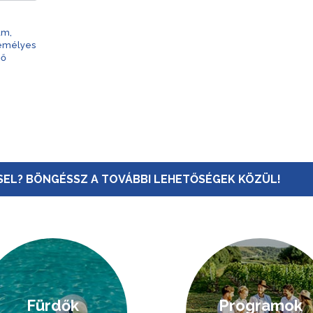
am,
zemélyes
nő
EL? BÖNGÉSSZ A TOVÁBBI LEHETŐSÉGEK KÖZÜL!
Fürdők
Programok