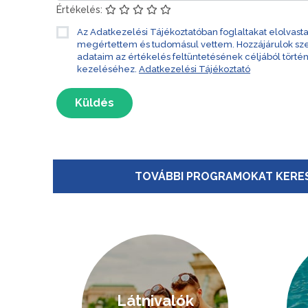
Értékelés:
Az Adatkezelési Tájékoztatóban foglaltakat elolvast
megértettem és tudomásul vettem. Hozzájárulok s
adataim az értékelés feltüntetésének céljából törté
kezeléséhez.
Adatkezelési Tájékoztató
Küldés
TOVÁBBI PROGRAMOKAT KERES
Látnivalók