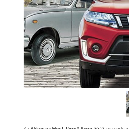
Az
Akkor és Most Jármű Expo 2027
-es rendezv