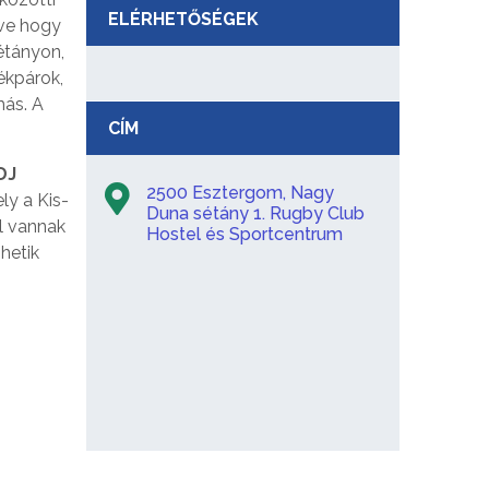
ELÉRHETŐSÉGEK
tve hogy
étányon,
ékpárok,
más. A
CÍM
DJ
2500 Esztergom, Nagy
ly a Kis-
Duna sétány 1. Rugby Club
l vannak
Hostel és Sportcentrum
hetik