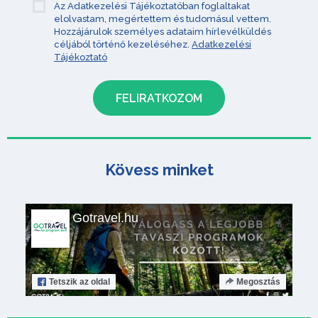
Az Adatkezelési Tájékoztatóban foglaltakat
elolvastam, megértettem és tudomásul vettem.
Hozzájárulok személyes adataim hírlevélküldés
céljából történő kezeléséhez.
Adatkezelési
Tájékoztató
Kövess minket
Gotravel.hu
Tetszik
az oldal
Megosztás