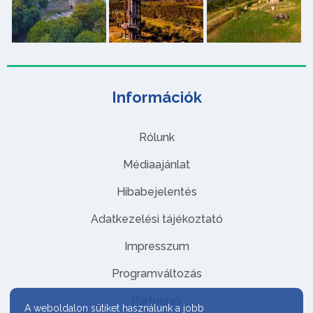
Információk
Rólunk
Médiaajánlat
Hibabejelentés
Adatkezelési tájékoztató
Impresszum
Programváltozás
Partnerek
A weboldalon sütiket használunk a jobb