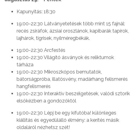
Kapunyitás: 18:30
19:00-22:30 Látványetetések több mint 15 fajnál:
recés zsiráfok, ázsiai oroszlánok, kapibarák tapírok,
lajhárok, tigrisek, nyílméregbékák.
19:00-22:30 Arcfestés
19:00-22:30 Világító ásványok és reliktumok
tárháza
19:00-22:30 Mikroszkópos bemutatók,
bátorságpróba, illatösvény, madárhang felismerés
hangfelismerés
19:00-22:30 Interaktív beszélgetések, valódi sztorik
elsőkézben a gondozóktól
19:00-22:30 Lépj be egy kifutóba! különleges
kiállítás és egyedülálló élmény: a kerítés másik
oldaláról nézhetsz szét!