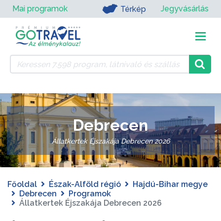
Mai programok
Jegyvásárlás
Térkép
Debrecen
Állatkertek Éjszakája Debrecen 2026
Főoldal
Észak-Alföld régió
Hajdú-Bihar megye
Debrecen
Programok
Állatkertek Éjszakája Debrecen 2026