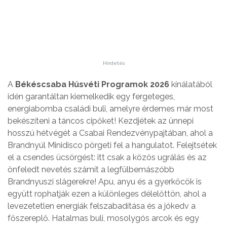
Hirdetés
A
Békéscsaba Húsvéti Programok 2026
kínálatából
idén garantáltan kiemelkedik egy fergeteges,
energiabomba családi buli, amelyre érdemes már most
bekészíteni a táncos cipőket! Kezdjétek az ünnepi
hosszú hétvégét a Csabai Rendezvénypajtában, ahol a
Brandnyúl Minidisco pörgeti fel a hangulatot. Felejtsétek
el a csendes ücsörgést: itt csak a közös ugrálás és az
önfeledt nevetés számít a legfülbemászóbb
Brandnyuszi slágerekre! Apu, anyu és a gyerkőcök is
együtt rophatják ezen a különleges délelőttön, ahol a
levezetetlen energiák felszabadítása és a jókedv a
főszereplő. Hatalmas buli, mosolygós arcok és egy