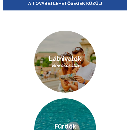
A TOVÁBBI LEHETŐSÉGEK KÖZÜL!
Látnivalók
Békéscsaba
Fürdők