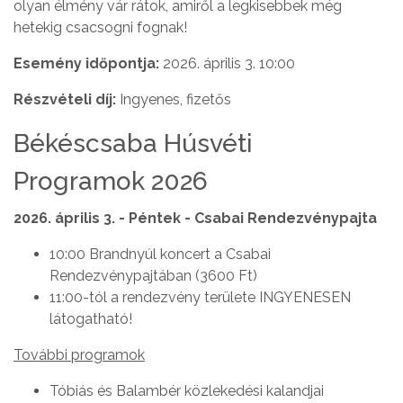
olyan élmény vár rátok, amiről a legkisebbek még
hetekig csacsogni fognak!
Esemény időpontja:
2026. április 3. 10:00
Részvételi díj:
Ingyenes, fizetős
Békéscsaba Húsvéti
Programok 2026
2026. április 3. - Péntek - Csabai Rendezvénypajta
10:00 Brandnyúl koncert a Csabai
Rendezvénypajtában (3600 Ft)
11:00-tól a rendezvény területe INGYENESEN
látogatható!
További programok
Tóbiás és Balambér közlekedési kalandjai