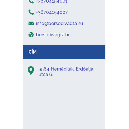
+36704154001
+36704154007
info@borsodivagta.hu
borsodivagta.hu
CÍM
3564 Hernádkak, Erdőalja
utca 6.