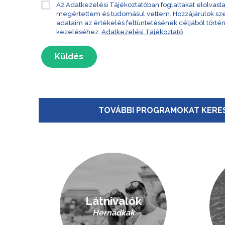
Az Adatkezelési Tájékoztatóban foglaltakat elolvast
megértettem és tudomásul vettem. Hozzájárulok s
adataim az értékelés feltüntetésének céljából törté
kezeléséhez.
Adatkezelési Tájékoztató
Küldés
TOVÁBBI PROGRAMOKAT KERES
Látnivalók
Hernádkak