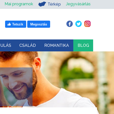
Mai programok
Jegyvásárlás
Térkép
Tetszik
Megosztás
DULÁS
CSALÁD
ROMANTIKA
BLOG