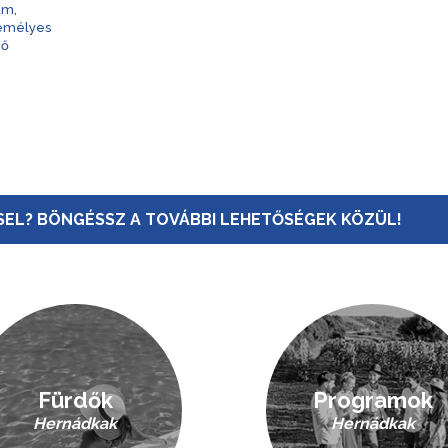
am,
zemélyes
nő
EL? BÖNGÉSSZ A TOVÁBBI LEHETŐSÉGEK KÖZÜL!
Fürdők
Programok
Hernádkak
Hernádkak