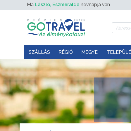
Ma
László, Eszmeralda
névnapja van
SZÁLLÁS
RÉGIÓ
MEGYE
TELEPÜL