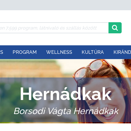
ÉS
PROGRAM
WELLNESS
KULTÚRA
KIRÁN
Hernádkak
Borsodi Vágta Hernádkak