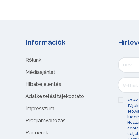
Információk
Hírlev
Rólunk
Médiaajánlat
Hibabejelentés
Adatkezelési tájékoztató
Az Ad
Tájék
Impresszum
elolv
tudom
Programváltozás
Hozzá
adata
Partnerek
céljá