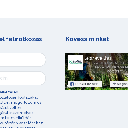
él feliratkozás
Kövess minket
Gotravel.hu
Tetszik
az oldal
Megos
atkezelési
oztatóban foglaltakat
astam, megértettem és
ásul vettem.
járulok személyes
im hírlevélküldés
ból történő kezeléséhez.