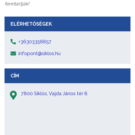
fenntartják!
ELÉRHETŐSÉGEK
+36303358857
infopont@siklos.hu
CÍM
7800 Siklós, Vajda János tér 8.