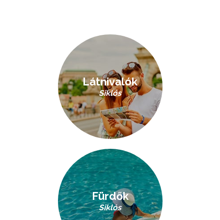
Látnivalók
Siklós
Fürdők
Siklós