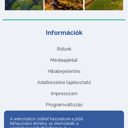
Információk
Rólunk
Médiaajánlat
Hibabejelentés
Adatkezelési tájékoztató
Impresszum
Programváltozás
Partnerek
A weboldalon sütiket használunk a jobb
felhasználói élmény, az elemzések, a
Kapcsolat