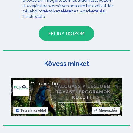
elolvastam, megértettem és tudomásul vettem.
Hozzájárulok személyes adataim hírlevélküldés
céljából történő kezeléséhez.
Adatkezelési
Tájékoztató
Kövess minket
Gotravel.hu
Tetszik
az oldal
Megosztás