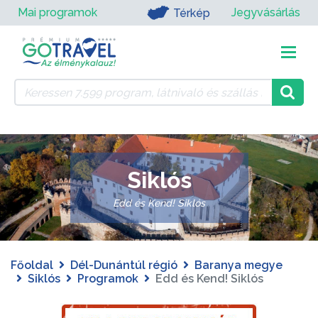
Mai programok
Jegyvásárlás
Térkép
Siklós
Edd és Kend! Siklós
Főoldal
Dél-Dunántúl régió
Baranya megye
Siklós
Programok
Edd és Kend! Siklós