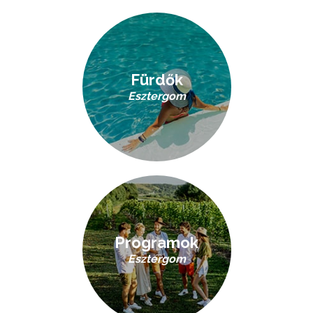
Fürdők
Esztergom
Programok
Esztergom