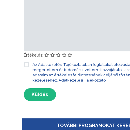
Értékelés:
Az Adatkezelési Tájékoztatóban foglaltakat elolvast
megértettem és tudomásul vettem. Hozzájárulok s
adataim az értékelés feltüntetésének céljából törté
kezeléséhez.
Adatkezelési Tájékoztató
Küldés
TOVÁBBI PROGRAMOKAT KERES