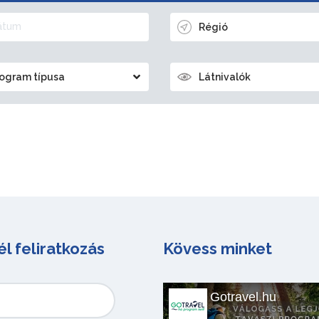
Régió
ogram típusa
Látnivalók
él feliratkozás
Kövess minket
Gotravel.hu