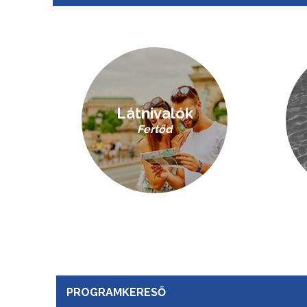
Látnivalók
Fertőd
PROGRAMKERESŐ