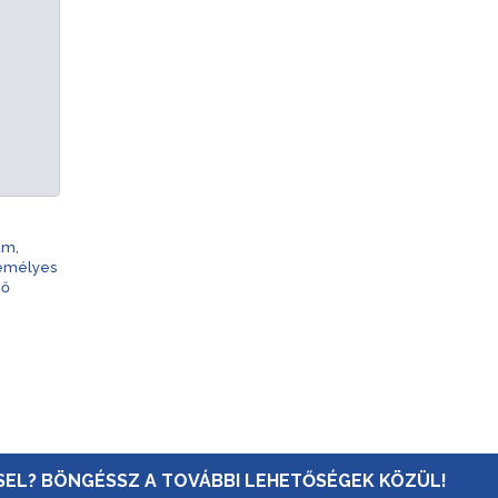
am,
zemélyes
nő
EL? BÖNGÉSSZ A TOVÁBBI LEHETŐSÉGEK KÖZÜL!