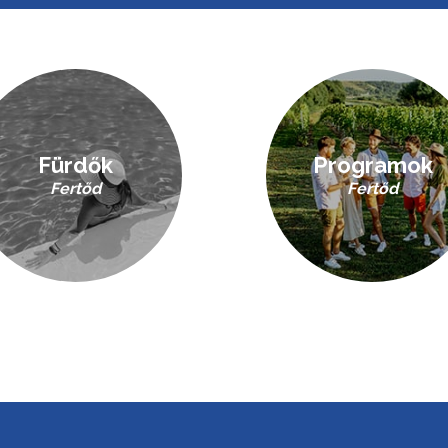
Fürdők
Programok
Fertőd
Fertőd