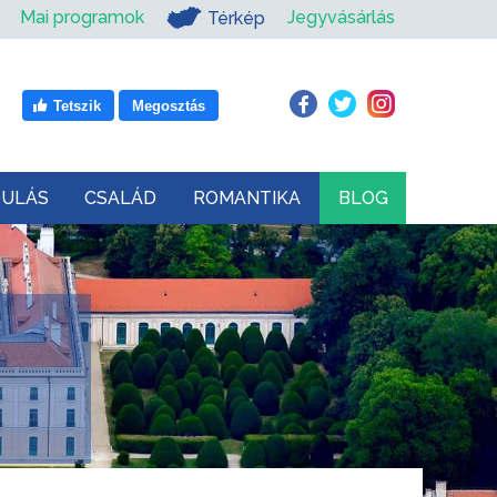
Mai programok
Jegyvásárlás
Térkép
Tetszik
Megosztás
DULÁS
CSALÁD
ROMANTIKA
BLOG