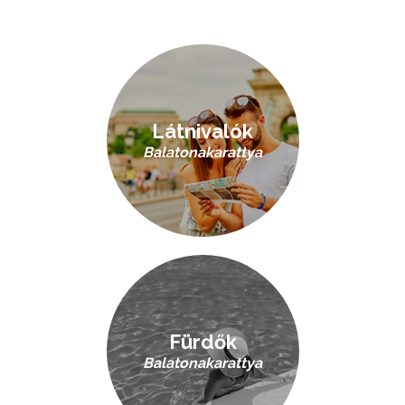
Látnivalók
Balatonakarattya
Fürdők
Balatonakarattya