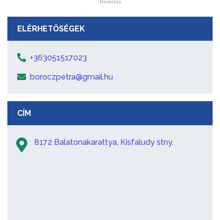
Hirdetés
ELÉRHETŐSÉGEK
+363051517023
boroczpetra@gmail.hu
CÍM
8172 Balatonakarattya, Kisfaludy stny.