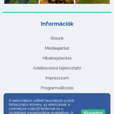
Információk
Rólunk
Médiaajánlat
Hibabejelentés
Adatkezelési tájékoztató
Impresszum
Programváltozás
Partnerek
A weboldalon sütiket használunk a jobb
felhasználói élmény, az elemzések, a
Kapcsolat
személyre szabott tartalmak és a
hirdetések megjelenítése érdekében. A
Elfogadom