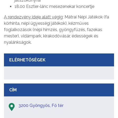
játszókonyha
18.00 Eszter-lánc mesezenekar koncertje
A rendezvény ideje alatt végig
: Mátrai Népi Játékok (fa
körhinta, népi ügyességi játékok), kézműves
foglalkozások (népi hímzés, gyöngyfűzés, fazekas
mester), vidámpark, kirakodóvásár, édességek és
nyalánkságok.
ELÉRHETŐSÉGEK
CÍM
3200 Gyöngyös, Fő tér