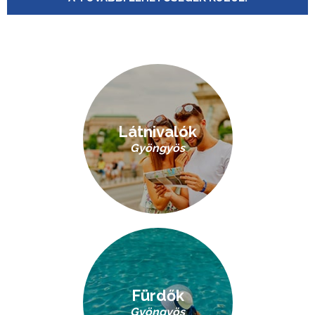
Látnivalók
Gyöngyös
Fürdők
Gyöngyös