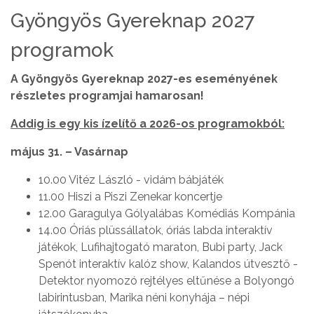
Gyöngyös Gyereknap 2027
programok
A Gyöngyös Gyereknap 2027-es eseményének
részletes programjai hamarosan!
Addig is egy kis ízelítő a 2026-os programokból:
május 31. – Vasárnap
10.00 Vitéz László - vidám bábjáték
11.00 Hiszi a Piszi Zenekar koncertje
12.00 Garagulya Gólyalábas Komédiás Kompánia
14.00 Óriás plüssállatok, óriás labda interaktív
játékok, Lufihajtogató maraton, Bubi party, Jack
Spenót interaktív kalóz show, Kalandos útvesztő -
Detektor nyomozó rejtélyes eltűnése a Bolyongó
labirintusban, Marika néni konyhája – népi