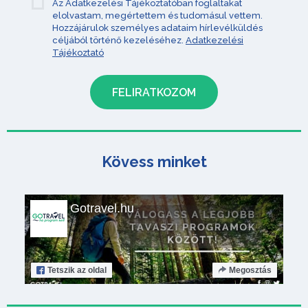
Az Adatkezelési Tájékoztatóban foglaltakat
elolvastam, megértettem és tudomásul vettem.
Hozzájárulok személyes adataim hírlevélküldés
céljából történő kezeléséhez.
Adatkezelési
Tájékoztató
Kövess minket
Gotravel.hu
Tetszik
az oldal
Megosztás