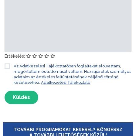
Értékelés:
Az Adatkezelési Tájékoztatóban foglaltakat elolvastam,
megértettem és tudomásul vettem. Hozzájárulok személyes
adataim az értékelés feltüntetésének céljából történő
kezeléséhez.
Adatkezelési Tájékoztató
Küldés
TOVÁBBI PROGRAMOKAT KERESEL? BÖNGÉSSZ
A TOVÁBBI LEHETŐSÉGEK KÖZÜL!