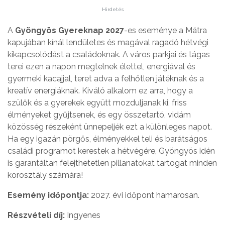
Hirdetés
A
Gyöngyös Gyereknap 2027
-es eseménye a Mátra
kapujában kínál lendületes és magával ragadó hétvégi
kikapcsolódást a családoknak. A város parkjai és tágas
terei ezen a napon megtelnek élettel, energiával és
gyermeki kacajjal, teret adva a felhőtlen játéknak és a
kreatív energiáknak. Kiváló alkalom ez arra, hogy a
szülők és a gyerekek együtt mozduljanak ki, friss
élményeket gyűjtsenek, és egy összetartó, vidám
közösség részeként ünnepeljék ezt a különleges napot.
Ha egy igazán pörgős, élményekkel teli és barátságos
családi programot kerestek a hétvégére, Gyöngyös idén
is garantáltan felejthetetlen pillanatokat tartogat minden
korosztály számára!
Esemény időpontja:
2027. évi időpont hamarosan.
Részvételi díj:
Ingyenes