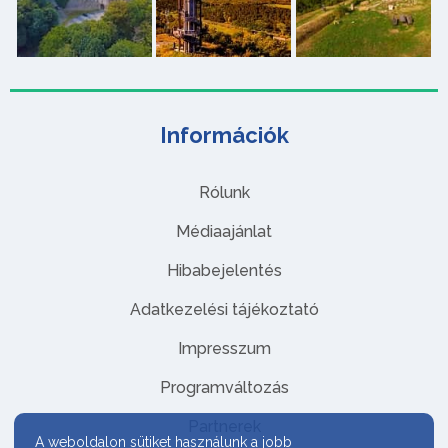
Információk
Rólunk
Médiaajánlat
Hibabejelentés
Adatkezelési tájékoztató
Impresszum
Programváltozás
Partnerek
A weboldalon sütiket használunk a jobb