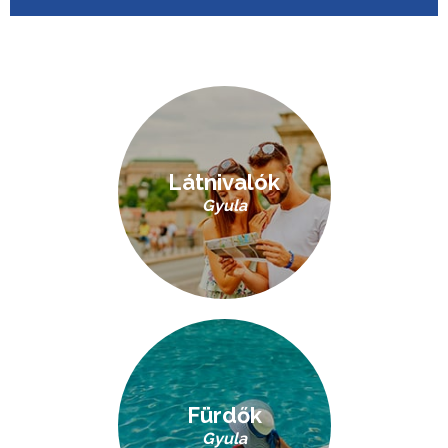
Látnivalók
Gyula
Fürdők
Gyula