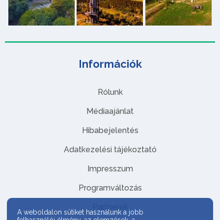
Információk
Rólunk
Médiaajánlat
Hibabejelentés
Adatkezelési tájékoztató
Impresszum
Programváltozás
Partnerek
A weboldalon sütiket használunk a jobb