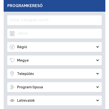
PROGRAMKERESŐ
Régió
Megye
Település
Program típusa
Látnivalók