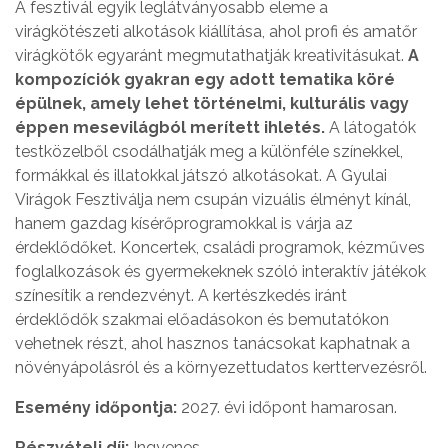
A fesztivál egyik leglátványosabb eleme a
virágkötészeti alkotások kiállítása, ahol profi és amatőr
virágkötők egyaránt megmutathatják kreativitásukat.
A
kompozíciók gyakran egy adott tematika köré
épülnek, amely lehet történelmi, kulturális vagy
éppen mesevilágból merített ihletés.
A látogatók
testközelből csodálhatják meg a különféle színekkel,
formákkal és illatokkal játszó alkotásokat. A Gyulai
Virágok Fesztiválja nem csupán vizuális élményt kínál,
hanem gazdag kísérőprogramokkal is várja az
érdeklődőket. Koncertek, családi programok, kézműves
foglalkozások és gyermekeknek szóló interaktív játékok
színesítik a rendezvényt. A kertészkedés iránt
érdeklődők szakmai előadásokon és bemutatókon
vehetnek részt, ahol hasznos tanácsokat kaphatnak a
növényápolásról és a környezettudatos kerttervezésről.
Esemény időpontja:
2027. évi időpont hamarosan.
Részvételi díj:
Ingyenes