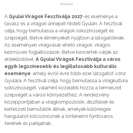
Hirdetés
A
Gyulai Virágok Fesztiválja 2027
-es eseménye a
tavasz és a virágok ünnepét hirdeti Gyulán. A fesztivál
célja, hogy bemutassa a virágok sokszínűségét és
szépségét, illetve élményeket nyújtson a látogatóknak.
Az eseményen virágvásár, ehető virágok, virágos
kézműves foglalkozások, illetve koncertek várják az
érdeklődőket.
A Gyulai Virágok Fesztiválja a város
egyik legszínesebb és legillatosabb kulturális
eseménye
, amely évről évre több ezer látogatót vonz
Gyulára. A fesztivál célja, hogy bemutassa a virágkultúra
sokszínűségét, valamint közelebb hozza a természet
szépségét a városi környezethez. A rendezvény
középpontjában a virágkompozíciók, díszítések és
kertészeti bemutatók állnak, amelyek különleges
hangulatot kölcsönöznek a történelmi fürdőváros
tereinek és parkjainak.