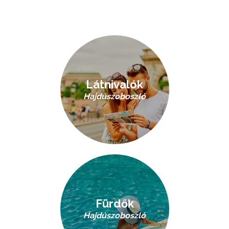
Látnivalók
Hajdúszoboszló
Fürdők
Hajdúszoboszló