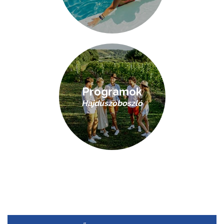
Programok
Hajdúszoboszló