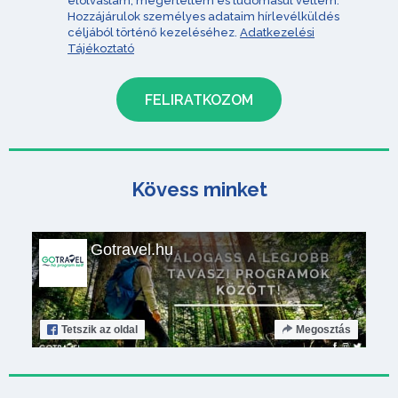
elolvastam, megértettem és tudomásul vettem.
Hozzájárulok személyes adataim hírlevélküldés
céljából történő kezeléséhez.
Adatkezelési
Tájékoztató
Kövess minket
Gotravel.hu
Tetszik
az oldal
Megosztás