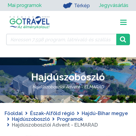
Mai programok
Jegyvásárlás
Térkép
Hajdúszoboszló
Hajdúszoboszlói Advent - ELMARAD
Főoldal
Észak-Alföld régió
Hajdú-Bihar megye
Hajdúszoboszló
Programok
Hajdúszoboszlói Advent - ELMARAD