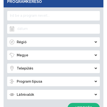
PROGRAMKERESŐ
Régió
Megye
Település
Program típusa
Látnivalók