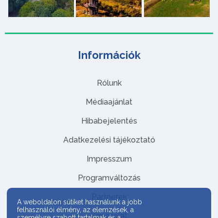
Információk
Rólunk
Médiaajánlat
Hibabejelentés
Adatkezelési tájékoztató
Impresszum
Programváltozás
Partnerek
A weboldalon sütiket használunk a jobb
felhasználói élmény, az elemzések, a
Kapcsolat
személyre szabott tartalmak és a