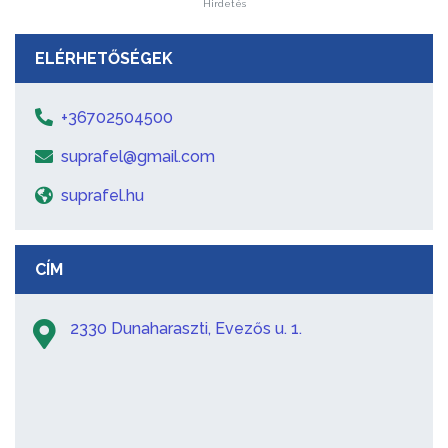
Hirdetés
ELÉRHETŐSÉGEK
+36702504500
suprafel@gmail.com
suprafel.hu
CÍM
2330 Dunaharaszti, Evezős u. 1.