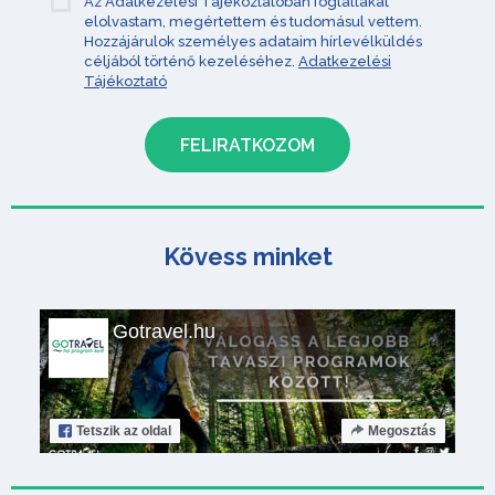
Az Adatkezelési Tájékoztatóban foglaltakat
elolvastam, megértettem és tudomásul vettem.
Hozzájárulok személyes adataim hírlevélküldés
céljából történő kezeléséhez.
Adatkezelési
Tájékoztató
Kövess minket
Gotravel.hu
Tetszik
az oldal
Megosztás