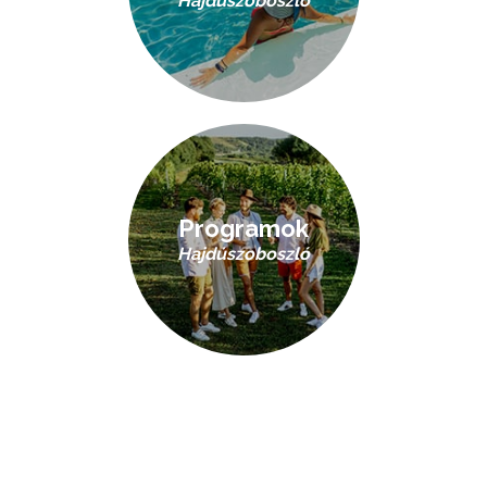
Hajdúszoboszló
Programok
Hajdúszoboszló