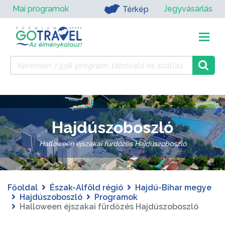
Mai programok
Jegyvásárlás
Térkép
Hajdúszoboszló
Halloween éjszakai fürdőzés Hajdúszoboszló
Főoldal
Észak-Alföld régió
Hajdú-Bihar megye
Hajdúszoboszló
Programok
Halloween éjszakai fürdőzés Hajdúszoboszló