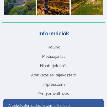
Információk
Rólunk
Médiaajánlat
Hibabejelentés
Adatkezelési tájékoztató
Impresszum
Programváltozás
Partnerek
A weboldalon sütiket használunk a jobb