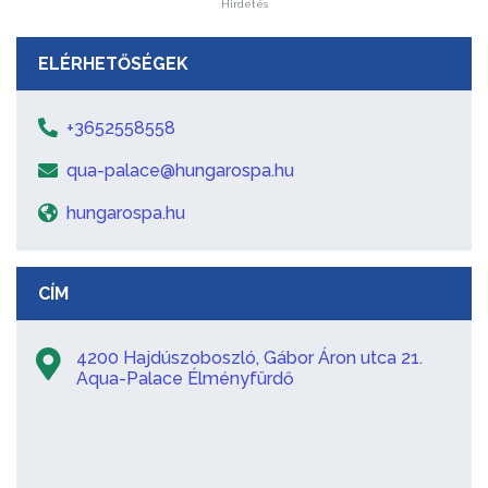
Hirdetés
ELÉRHETŐSÉGEK
+3652558558
qua-palace@hungarospa.hu
hungarospa.hu
CÍM
4200 Hajdúszoboszló, Gábor Áron utca 21.
Aqua-Palace Élményfürdő