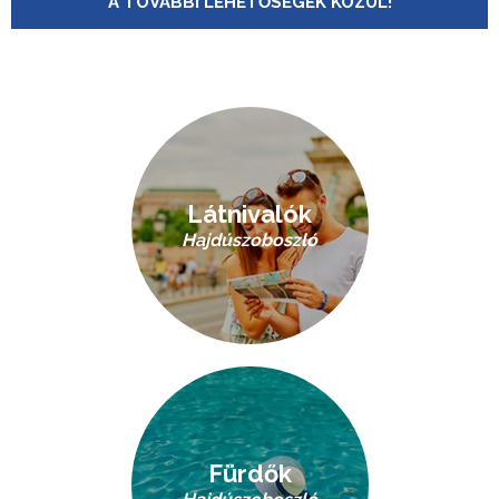
A TOVÁBBI LEHETŐSÉGEK KÖZÜL!
Látnivalók
Hajdúszoboszló
Fürdők