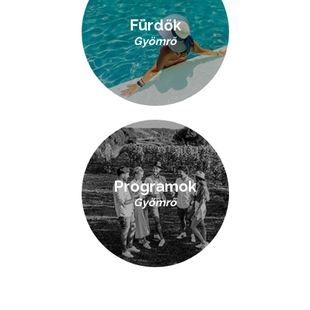
Fürdők
Gyömrő
Programok
Gyömrő