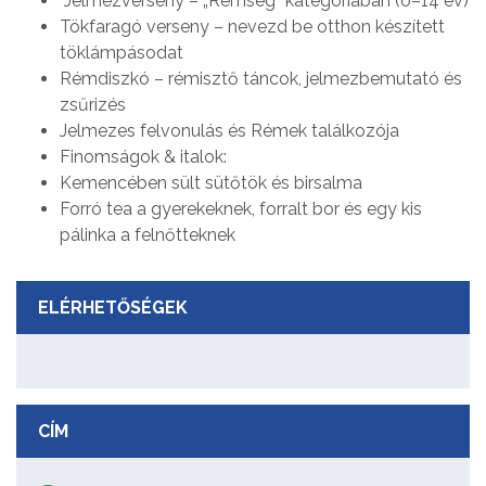
Jelmezverseny – „Rémség” kategóriában (0–14 év)
Tökfaragó verseny – nevezd be otthon készített
töklámpásodat
Rémdiszkó – rémisztő táncok, jelmezbemutató és
zsűrizés
Jelmezes felvonulás és Rémek találkozója
Finomságok & italok:
Kemencében sült sütőtök és birsalma
Forró tea a gyerekeknek, forralt bor és egy kis
pálinka a felnőtteknek
ELÉRHETŐSÉGEK
CÍM