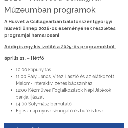
Múzeumban programok
A Húsvét a Csillagvárban balatonszentgyörgyi
húsvéti ünnep 2026-os eseményének részletes
programjai hamarosan!
Addig is egy kis ízelítő a 2025-ös programokból:
április 21. – Hétfő
10:00 kapunyitás
11:00 Pályi János, Vitéz László és az elátkozott
Malom- interaktív, zenés bábszínház
12:00 Kézműves Foglalkozások Népi Játékok
parkja, Íjászat
14:00 Solymász bemutató
Egész nap nyuszisimogató és büfé is lesz