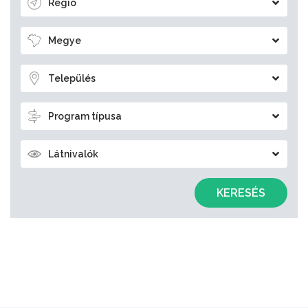
Régió
Megye
Település
Program típusa
Látnivalók
KERESÉS