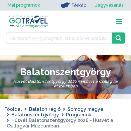
Mai programok
Jegyvásárlás
Térkép
Balatonszentgyörgy
Húsvét Balatonszentgyörgy 2026 - Húsvét a Csillagvár
Múzeumban
Főoldal
Balaton régió
Somogy megye
Balatonszentgyörgy
Programok
Húsvét Balatonszentgyörgy 2026 - Húsvét a
Csillagvár Múzeumban