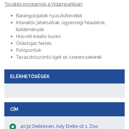
További programok a Vidámparkban:
Barangolójáték nyusziútlevéllel
Interaktív játéksátrak, ügyességi feladatok,
illatélmények
Húsvéti kreatív kuckó
Óriástojás festés
Fotópontok
Tavaszköszöntő liget és szerencsekerék
ELÉRHETŐSÉGEK
CÍM
4032 Debrecen, Ady Endre út 1. Zoo