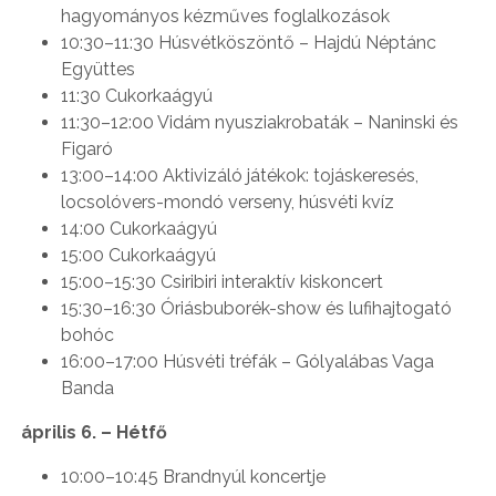
hagyományos kézműves foglalkozások
10:30–11:30 Húsvétköszöntő – Hajdú Néptánc
Együttes
11:30 Cukorkaágyú
11:30–12:00 Vidám nyusziakrobaták – Naninski és
Figaró
13:00–14:00 Aktivizáló játékok: tojáskeresés,
locsolóvers-mondó verseny, húsvéti kvíz
14:00 Cukorkaágyú
15:00 Cukorkaágyú
15:00–15:30 Csiribiri interaktív kiskoncert
15:30–16:30 Óriásbuborék-show és lufihajtogató
bohóc
16:00–17:00 Húsvéti tréfák – Gólyalábas Vaga
Banda
április 6. – Hétfő
10:00–10:45 Brandnyúl koncertje