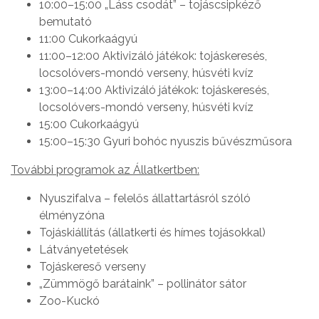
10:00–15:00 „Láss csodát” – tojáscsipkéző
bemutató
11:00 Cukorkaágyú
11:00–12:00 Aktivizáló játékok: tojáskeresés,
locsolóvers-mondó verseny, húsvéti kvíz
13:00–14:00 Aktivizáló játékok: tojáskeresés,
locsolóvers-mondó verseny, húsvéti kvíz
15:00 Cukorkaágyú
15:00–15:30 Gyuri bohóc nyuszis bűvészműsora
További programok az Állatkertben:
Nyuszifalva – felelős állattartásról szóló
élményzóna
Tojáskiállítás (állatkerti és hímes tojásokkal)
Látványetetések
Tojáskereső verseny
„Zümmögő barátaink” – pollinátor sátor
Zoo-Kuckó