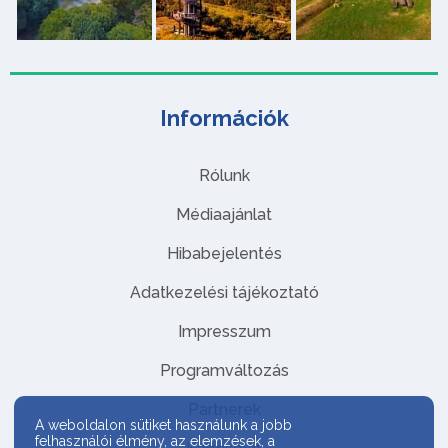
Információk
Rólunk
Médiaajánlat
Hibabejelentés
Adatkezelési tájékoztató
Impresszum
Programváltozás
Partnerek
A weboldalon sütiket használunk a jobb
felhasználói élmény, az elemzések, a