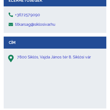
ELÉRHETŐSÉGEK
+3672579090
titkarsag@siklosivar.hu
CÍM
7800 Siklós, Vajda János tér 8. Siklósi vár