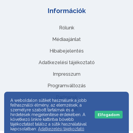
Információk
Rólunk
Médiaajánlat
Hibabejelentés
Adatkezelési tájékoztató
Impresszum
Programváltozás
Partnerek
A weboldalon sütiket használunk a jobb
felhasználói élmény, az elemzések, a
Kapcsolat
személyre szabott tartalmak és a
hirdetések megjelenítése érdekében. A
Elfogadom
következő linkre kattintva bővebb
tájékoztatást találsz a sütik használatával
kapcsolatban:
Adatkezelési tájékoztató