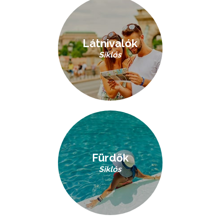
Látnivalók
Siklós
Fürdők
Siklós