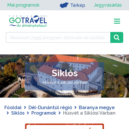
Mai programok
Jegyvásárlás
Térkép
Siklós
Húsvét a Siklósi Várban
Főoldal
Dél-Dunántúl régió
Baranya megye
Siklós
Programok
Húsvét a Siklósi Várban