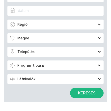
Régió
Megye
Település
Program típusa
Látnivalók
KERESÉS