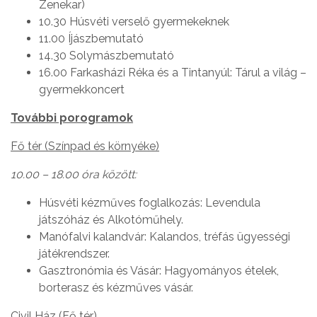
Zenekar)
10.30 Húsvéti verselő gyermekeknek
11.00 Íjászbemutató
14.30 Solymászbemutató
16.00 Farkasházi Réka és a Tintanyúl: Tárul a világ –
gyermekkoncert
További porogramok
Fő tér (Színpad és környéke)
10.00 – 18.00 óra között:
Húsvéti kézműves foglalkozás: Levendula
játszóház és Alkotóműhely.
Manófalvi kalandvár: Kalandos, tréfás ügyességi
játékrendszer.
Gasztronómia és Vásár: Hagyományos ételek,
borterasz és kézműves vásár.
Civil Ház (Fő tér)