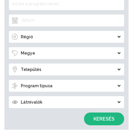
Régió
Megye
Település
Program típusa
Látnivalók
KERESÉS