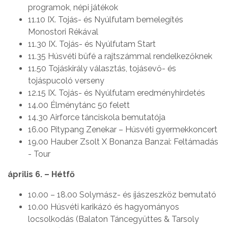
programok, népi játékok
11.10 IX. Tojás- és Nyúlfutam bemelegítés
Monostori Rékával
11.30 IX. Tojás- és Nyúlfutam Start
11.35 Húsvéti büfé a rajtszámmal rendelkezőknek
11.50 Tojáskirály választás, tojásevő- és
tojáspucoló verseny
12.15 IX. Tojás- és Nyúlfutam eredményhirdetés
14.00 Élménytánc 50 felett
14.30 Airforce tánciskola bemutatója
16.00 Pitypang Zenekar – Húsvéti gyermekkoncert
19.00 Hauber Zsolt X Bonanza Banzai: Feltámadás
- Tour
április 6. – Hétfő
10.00 – 18.00 Solymász- és íjászeszköz bemutató
10.00 Húsvéti karikázó és hagyományos
locsolkodás (Balaton Táncegyüttes & Tarsoly