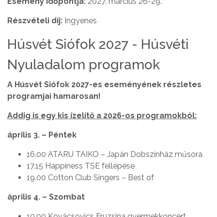
Esemény időpontja:
2027. március 26-29.
Részvételi díj:
Ingyenes
Húsvét Siófok 2027 - Húsvéti
Nyuladalom programok
A Húsvét Siófok 2027-es eseményének részletes
programjai hamarosan!
Addig is egy kis ízelítő a 2026-os programokból:
április 3. – Péntek
16.00 ATARU TAIKO – Japán Dobszínház műsora
17.15 Happiness TSE fellépése
19.00 Cotton Club Singers – Best of
április 4. – Szombat
10.00 Kovácsovics Fruzsina gyermekkoncert