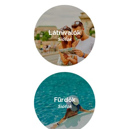
Látnivalók
Siófok
Fürdők
Siófok