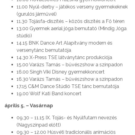
11.00 Nyúl-derby – játékos verseny gyermekeknek
(gurulós járművel)
11.30 Tojásfa-díszítés – közös díszítés a Fő téren
13.00 Gyermek aerial jóga bemutató (Mindig Jóga
stúdió)
14.15 BNK Dance Art Alapítvány modern és
versenytánc bemutatója
14.30 X-Press TSE látványtánc produkciója
15.00 Varázs Tamás – bűvészshow a színpadon
16.00 Singh Viki Disney gyermekkoncert
16.30 Varázs Tamás – bűvészshow a színpadon
17.15 C&M Dance Stúdió TSE tánc bemutatója
19.00 Wolf Kati Band koncert
április 5. – Vasárnap
09.30 – 11.15 IX. Tojás- és Nyúlfutam nevezés
(Nagyszínpad előtt)
09.30 – 12.00 Húsvéti tradicionális animációs