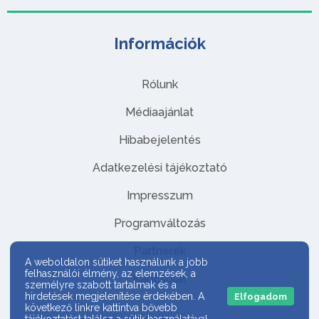
Információk
Rólunk
Médiaajánlat
Hibabejelentés
Adatkezelési tájékoztató
Impresszum
Programváltozás
Partnerek
A weboldalon sütiket használunk a jobb
felhasználói élmény, az elemzések, a
Kapcsolat
személyre szabott tartalmak és a
hirdetések megjelenítése érdekében. A
Elfogadom
következő linkre kattintva bővebb