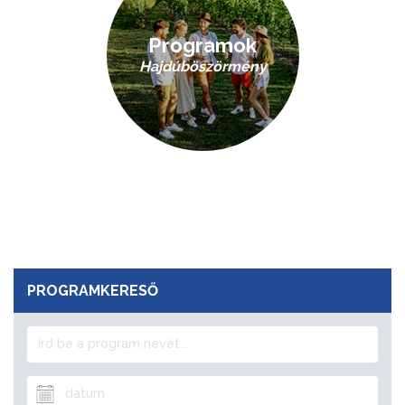
Programok
Hajdúböszörmény
PROGRAMKERESŐ