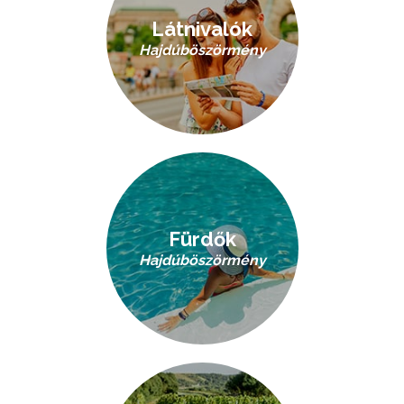
Látnivalók
Hajdúböszörmény
Fürdők
Hajdúböszörmény