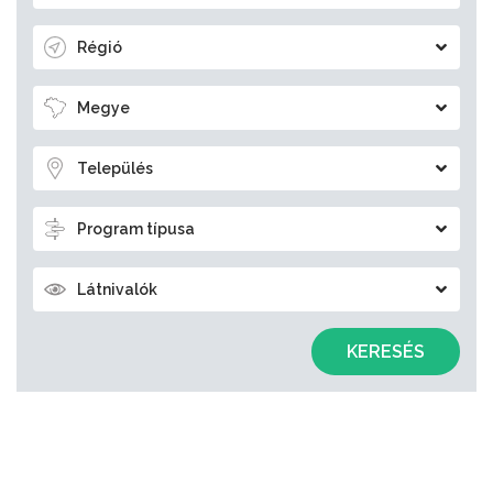
Régió
Megye
Település
Program típusa
Látnivalók
KERESÉS