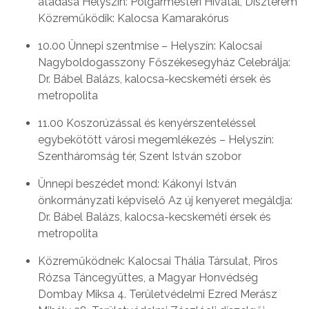
átadása Helyszín: Polgármesteri Hivatal, Díszterem
Közreműködik: Kalocsa Kamarakórus
10.00 Ünnepi szentmise – Helyszín: Kalocsai
Nagyboldogasszony Főszékesegyház Celebrálja:
Dr. Bábel Balázs, kalocsa-kecskeméti érsek és
metropolita
11.00 Koszorúzással és kenyérszenteléssel
egybekötött városi megemlékezés – Helyszín:
Szentháromság tér, Szent István szobor
Ünnepi beszédet mond: Kákonyi István
önkormányzati képviselő Az új kenyeret megáldja:
Dr. Bábel Balázs, kalocsa-kecskeméti érsek és
metropolita
Közreműködnek: Kalocsai Thália Társulat, Piros
Rózsa Táncegyüttes, a Magyar Honvédség
Dombay Miksa 4. Területvédelmi Ezred Merász