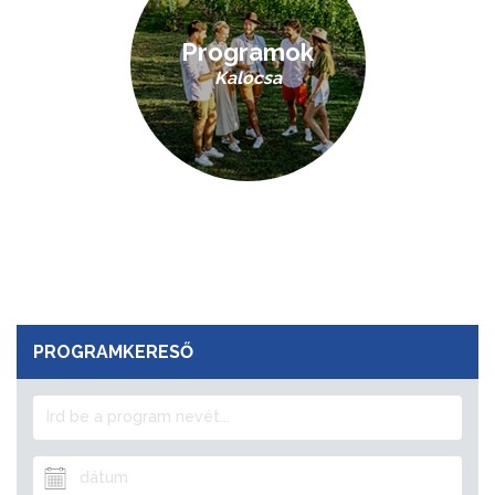
Programok
Kalocsa
PROGRAMKERESŐ