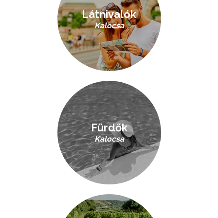
Látnivalók
Kalocsa
Fürdők
Kalocsa