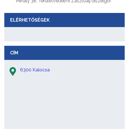
Mihály 38. Területvédelmi Zászlóalj díszelgői
ELÉRHETŐSÉGEK
CÍM
6300 Kalocsa