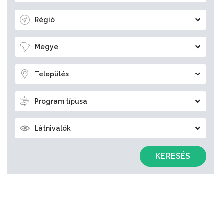
Régió
Megye
Település
Program típusa
Látnivalók
KERESÉS