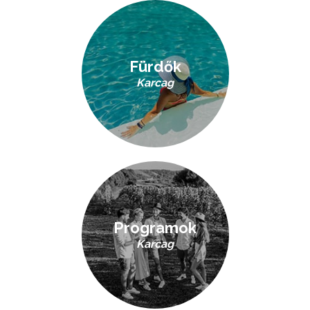
Fürdők
Karcag
Programok
Karcag