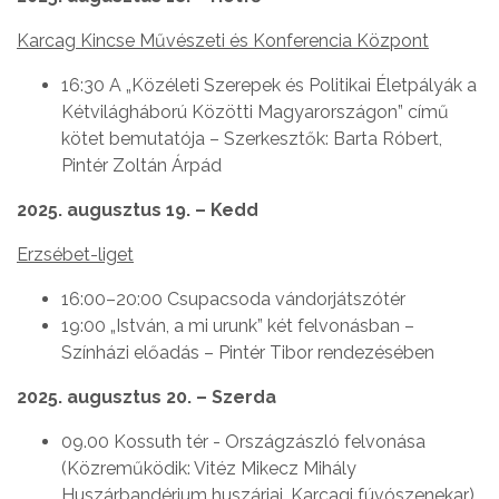
Karcag Kincse Művészeti és Konferencia Központ
16:30 A „Közéleti Szerepek és Politikai Életpályák a
Kétvilágháború Közötti Magyarországon” című
kötet bemutatója – Szerkesztők: Barta Róbert,
Pintér Zoltán Árpád
2025. augusztus 19. – Kedd
Erzsébet-liget
16:00–20:00 Csupacsoda vándorjátszótér
19:00 „István, a mi urunk” két felvonásban –
Színházi előadás – Pintér Tibor rendezésében
2025. augusztus 20. – Szerda
09.00 Kossuth tér - Országzászló felvonása
(Közreműködik: Vitéz Mikecz Mihály
Huszárbandérium huszárjai, Karcagi fúvószenekar)