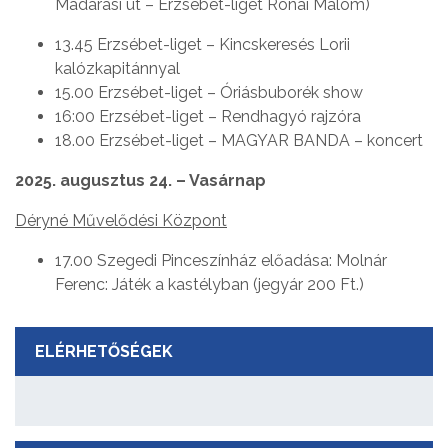
Madarasi út – Erzsébet-liget Rónai Malom)
13.45 Erzsébet-liget – Kincskeresés Lorii
kalózkapitánnyal
15.00 Erzsébet-liget – Óriásbuborék show
16:00 Erzsébet-liget – Rendhagyó rajzóra
18.00 Erzsébet-liget – MAGYAR BANDA – koncert
2025. augusztus 24. – Vasárnap
Déryné Művelődési Központ
17.00 Szegedi Pinceszínház előadása: Molnár
Ferenc: Játék a kastélyban (jegyár 200 Ft.)
ELÉRHETŐSÉGEK