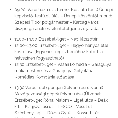
09.20 Városháza díszterme (Kossuth tér 1.) Ünnepi
képviselő-testületi ülés – Ünnepi köszöntőt mond:
Szepesi Tibor polgármester – Karcag város
díszpolgárának és kitüntetettjeinek díjátadása
11.00–19.00 Erzsébet-liget – Népi játszótér
12.00–13.00 Erzsébet-liget – Hagyományos étel
kóstolása (Ingyenes, regisztrációhoz kötött, a
helyszínen fogyasztható)
12.30 Erzsébet-liget – Vásári komédia – Garagulya
mókamesterei és a Garagulya Gólyalábas
Komédiás Kompánia előadása
13.30 Város több pontján (felvonulási útvonal)
Mezőgazdasági gépek felvonulása (Útvonal:
Erzsébet-liget Rónai Malom – Liget utca – Deák
krt. – Kisújszállási út – TESCO – Vasút út –
Széchenyi sgt. – Dózsa Gy. út – Kossuth tér –