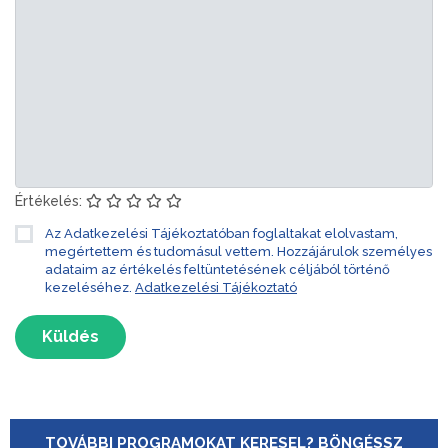
Értékelés:
Az Adatkezelési Tájékoztatóban foglaltakat elolvastam,
megértettem és tudomásul vettem. Hozzájárulok személyes
adataim az értékelés feltüntetésének céljából történő
kezeléséhez.
Adatkezelési Tájékoztató
Küldés
TOVÁBBI PROGRAMOKAT KERESEL? BÖNGÉSSZ