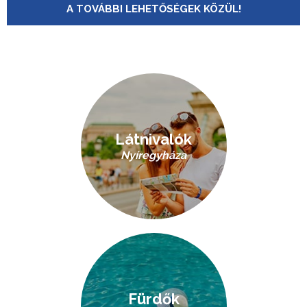
A TOVÁBBI LEHETŐSÉGEK KÖZÜL!
Látnivalók
Nyíregyháza
Fürdők