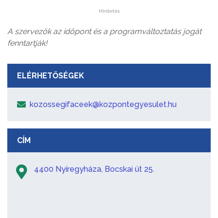
Hirdetés
A szervezők az időpont és a programváltoztatás jogát
fenntartják!
ELÉRHETŐSÉGEK
kozossegifaceek@kozpontegyesulet.hu
CÍM
4400 Nyíregyháza, Bocskai út 25.