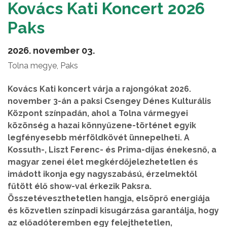
Kovács Kati Koncert 2026
Paks
2026. november 03.
Tolna megye, Paks
Kovács Kati koncert várja a rajongókat 2026.
november 3-án a paksi Csengey Dénes Kulturális
Központ színpadán, ahol a Tolna vármegyei
közönség a hazai könnyűzene-történet egyik
legfényesebb mérföldkövét ünnepelheti. A
Kossuth-, Liszt Ferenc- és Prima-díjas énekesnő, a
magyar zenei élet megkérdőjelezhetetlen és
imádott ikonja egy nagyszabású, érzelmektől
fűtött élő show-val érkezik Paksra.
Összetéveszthetetlen hangja, elsöprő energiája
és közvetlen színpadi kisugárzása garantálja, hogy
az előadóteremben egy felejthetetlen,