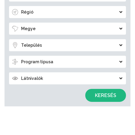
Régió
Megye
Település
Program típusa
Látnivalók
KERESÉS