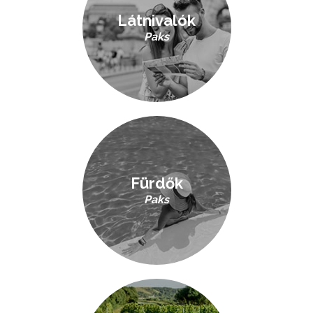
Látnivalók
Paks
Fürdők
Paks