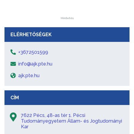
Hirdetés
ELÉRHETŐSÉGEK
+3672501599
info@ajk.pte.hu
ajk.pte.hu
CÍM
7622 Pécs, 48-as tér 1. Pécsi
Tudományegyetem Állam- és Jogtudományi
Kar