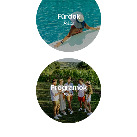
Fürdők
Pécs
Programok
Pécs