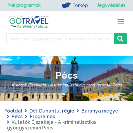
Mai programok
Jegyvásárlás
Térkép
Pécs
Kutatók Éjszakája - A kriminalisztika gyöngyszemei Pécs
Főoldal
Dél-Dunántúl régió
Baranya megye
Pécs
Programok
Kutatók Éjszakája - A kriminalisztika
gyöngyszemei Pécs