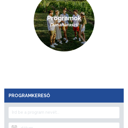
Programok
Dunaharaszti
PROGRAMKERESŐ