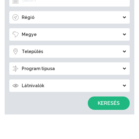
Régió
Megye
Település
Program típusa
Látnivalók
KERESÉS