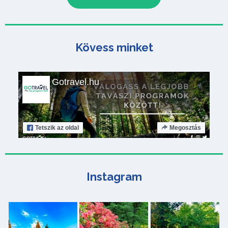
Kövess minket
Gotravel.hu
Tetszik
az oldal
Megosztás
Instagram