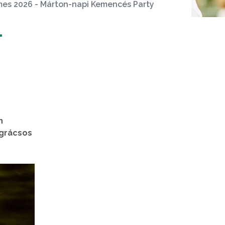
es 2026 - Márton-napi Kemencés Party
-
n
ográcsos