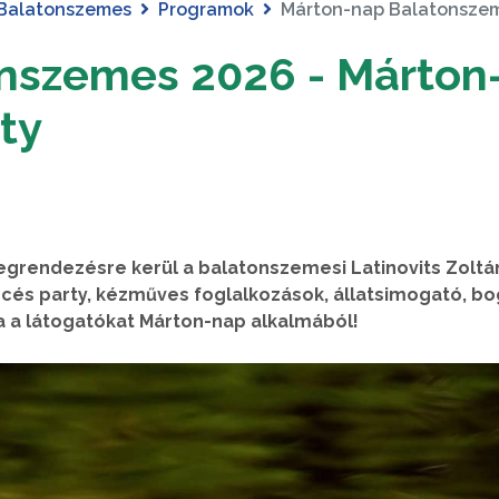
Balatonszemes
Programok
Márton-nap Balatonszem
nszemes 2026 - Márton
ty
grendezésre kerül a balatonszemesi Latinovits Zoltá
cés party, kézműves foglalkozások, állatsimogató, b
a a látogatókat Márton-nap alkalmából!