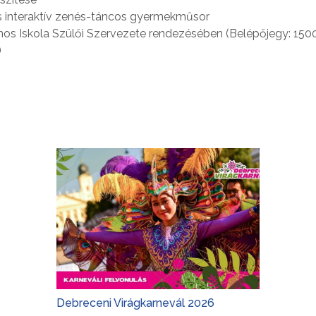
s interaktív zenés-táncos gyermekműsor
nos Iskola Szülői Szervezete rendezésében (Belépőjegy: 1500
)
Debreceni Virágkarnevál 2026