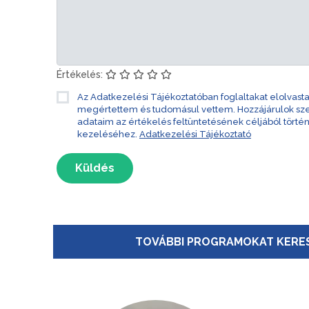
Értékelés:
Az Adatkezelési Tájékoztatóban foglaltakat elolvast
megértettem és tudomásul vettem. Hozzájárulok s
adataim az értékelés feltüntetésének céljából törté
kezeléséhez.
Adatkezelési Tájékoztató
Küldés
TOVÁBBI PROGRAMOKAT KERES