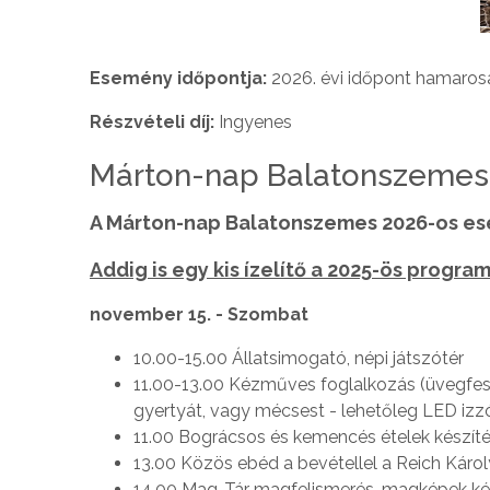
Esemény időpontja:
2026. évi időpont hamaros
Részvételi díj:
Ingyenes
Márton-nap Balatonszemes
A Márton-nap Balatonszemes 2026-os es
Addig is egy kis ízelítő a 2025-ös progra
november 15. - Szombat
10.00-15.00 Állatsimogató, népi játszótér
11.00-13.00 Kézműves foglalkozás (üvegfes
gyertyát, vagy mécsest - lehetőleg LED izzó
11.00 Bográcsos és kemencés ételek készítés
13.00 Közös ebéd a bevétellel a Reich Károl
14.00 Mag-Tár magfelismerés, magképek ké