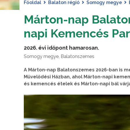
Főoldal
Balaton régió
Somogy megye
Márton-nap Balato
napi Kemencés Par
2026. évi időpont hamarosan.
Somogy megye, Balatonszemes
A Márton-nap Balatonszemes 2026-ban is me
Művelődési Házban, ahol Márton-napi kemen
és kemencés ételek és Márton-napi bál várj