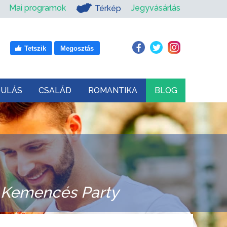
Mai programok
Jegyvásárlás
Térkép
Tetszik
Megosztás
DULÁS
CSALÁD
ROMANTIKA
BLOG
 Kemencés Party