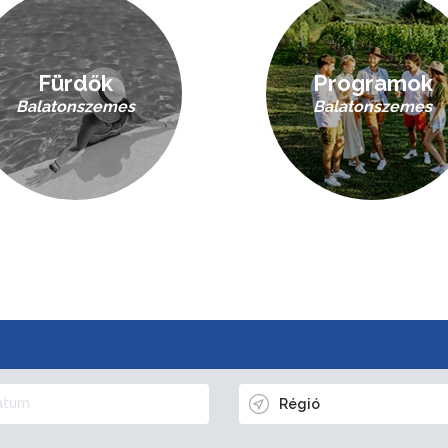
Fürdők
Programok
Balatonszemes
Balatonszemes
Régió