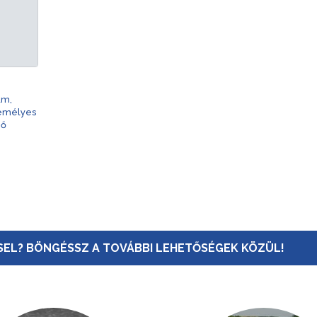
am,
zemélyes
nő
EL? BÖNGÉSSZ A TOVÁBBI LEHETŐSÉGEK KÖZÜL!