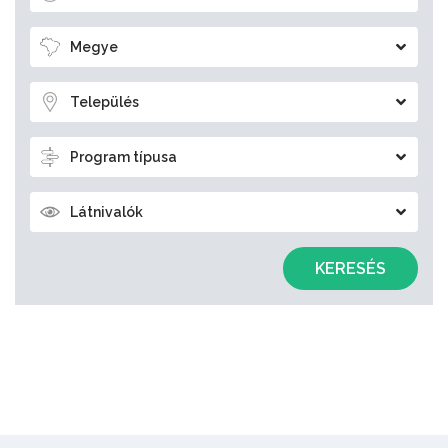
Megye
Település
Program típusa
Látnivalók
KERESÉS