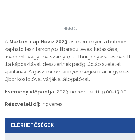
Hirdetés
A
Márton-nap Hévíz 2023
-as eseményén a büfében
kapható lesz tárkonyos libaragu leves, ludaskása,
libacomb vagy liba szárnytő törtburgonyával és párolt
lila káposztával, desszertnek pedig lúdláb szeletet
ajánlanak. A gasztronómiai ínyencségek után ingyenes
újbor kóstolóval várják a látogatókat.
Esemény időpontja:
2023. november 11. 9:00-13:00
Részvételi díj:
Ingyenes
ELÉRHETŐSÉGEK