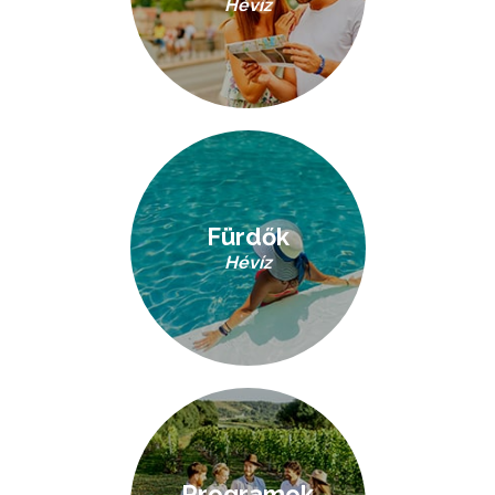
Hévíz
Fürdők
Hévíz
Programok