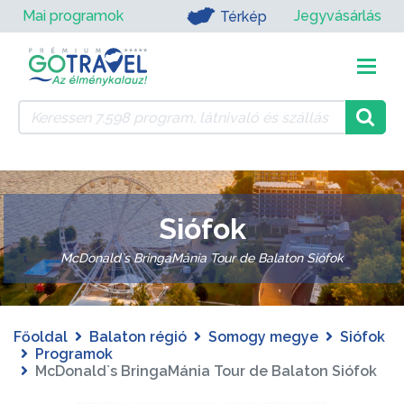
Mai programok
Jegyvásárlás
Térkép
Siófok
McDonald`s BringaMánia Tour de Balaton Siófok
Főoldal
Balaton régió
Somogy megye
Siófok
Programok
McDonald`s BringaMánia Tour de Balaton Siófok