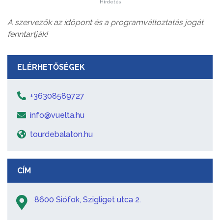
Hirdetés
A szervezők az időpont és a programváltoztatás jogát
fenntartják!
ELÉRHETŐSÉGEK
+36308589727
info@vuelta.hu
tourdebalaton.hu
CÍM
8600 Siófok, Szigliget utca 2.