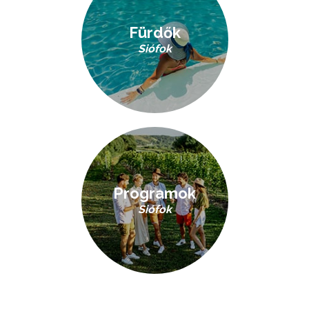
Fürdők
Siófok
Programok
Siófok