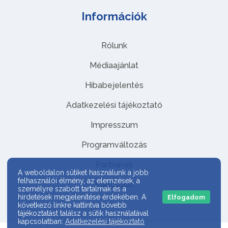
Információk
Rólunk
Médiaajánlat
Hibabejelentés
Adatkezelési tájékoztató
Impresszum
Programváltozás
Partnerek
A weboldalon sütiket használunk a jobb
felhasználói élmény, az elemzések, a
Kapcsolat
személyre szabott tartalmak és a
hirdetések megjelenítése érdekében. A
Elfogadom
következő linkre kattintva bővebb
tájékoztatást találsz a sütik használatával
kapcsolatban:
Adatkezelési tájékoztató