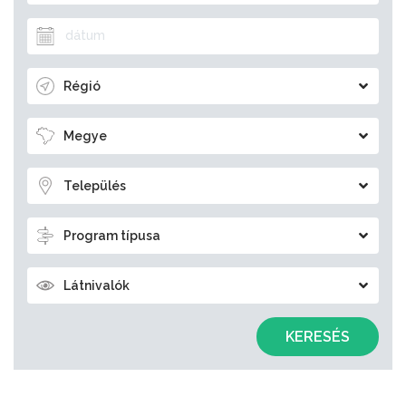
Régió
Megye
Település
Program típusa
Látnivalók
KERESÉS