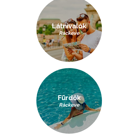
Látnivalók
Ráckeve
Fürdők
Ráckeve