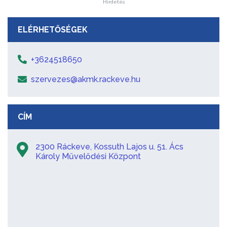
Hirdetés
ELÉRHETŐSÉGEK
+3624518650
szervezes@akmk.rackeve.hu
CÍM
2300 Ráckeve, Kossuth Lajos u. 51. Ács
Károly Művelődési Központ