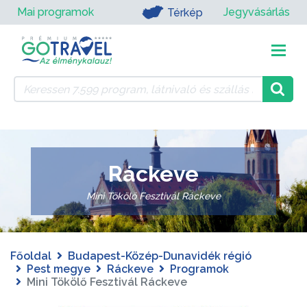
Mai programok
Jegyvásárlás
Térkép
Ráckeve
Mini Tökölő Fesztivál Ráckeve
Főoldal
Budapest-Közép-Dunavidék régió
Pest megye
Ráckeve
Programok
Mini Tökölő Fesztivál Ráckeve