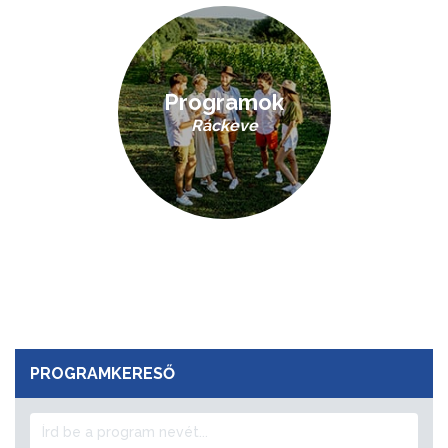
Programok
Ráckeve
PROGRAMKERESŐ