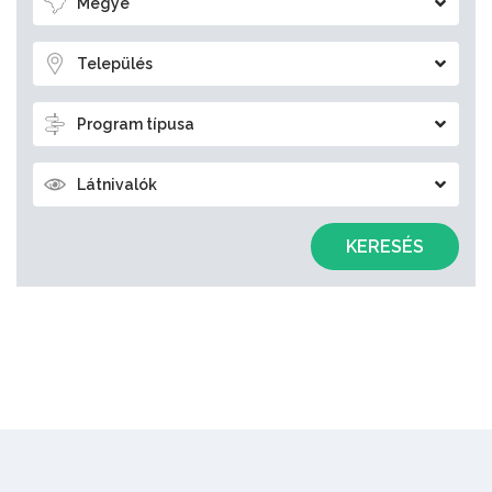
Megye
Település
Program típusa
Látnivalók
KERESÉS