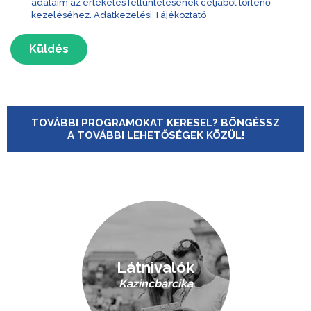
adataim az értékelés feltüntetésének céljából történő
kezeléséhez.
Adatkezelési Tájékoztató
Küldés
TOVÁBBI PROGRAMOKAT KERESEL? BÖNGÉSSZ
A TOVÁBBI LEHETŐSÉGEK KÖZÜL!
Látnivalók
Kazincbarcika