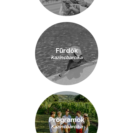
Fürdők
Kazincbarcika
Programok
Kazincbarcika