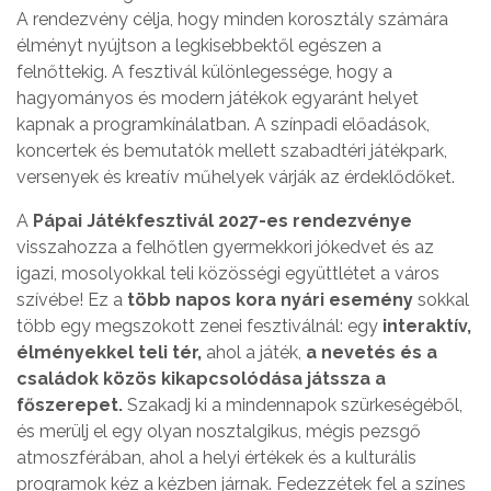
A rendezvény célja, hogy minden korosztály számára
élményt nyújtson a legkisebbektől egészen a
felnőttekig. A fesztivál különlegessége, hogy a
hagyományos és modern játékok egyaránt helyet
kapnak a programkínálatban. A színpadi előadások,
koncertek és bemutatók mellett szabadtéri játékpark,
versenyek és kreatív műhelyek várják az érdeklődőket.
A
Pápai Játékfesztivál 2027-es rendezvénye
visszahozza a felhőtlen gyermekkori jókedvet és az
igazi, mosolyokkal teli közösségi együttlétet a város
szívébe! Ez a
több napos kora nyári esemény
sokkal
több egy megszokott zenei fesztiválnál: egy
interaktív,
élményekkel teli tér,
ahol a játék,
a nevetés és a
családok közös kikapcsolódása játssza a
főszerepet.
Szakadj ki a mindennapok szürkeségéből,
és merülj el egy olyan nosztalgikus, mégis pezsgő
atmoszférában, ahol a helyi értékek és a kulturális
programok kéz a kézben járnak. Fedezzétek fel a színes