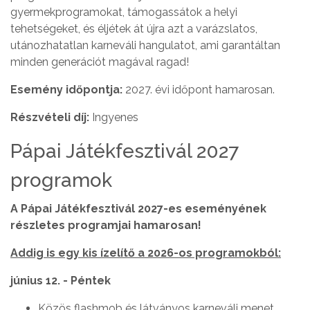
gyermekprogramokat, támogassátok a helyi
tehetségeket, és éljétek át újra azt a varázslatos,
utánozhatatlan karneváli hangulatot, ami garantáltan
minden generációt magával ragad!
Esemény időpontja:
2027. évi időpont hamarosan.
Részvételi díj:
Ingyenes
Pápai Játékfesztivál 2027
programok
A Pápai Játékfesztivál 2027-es eseményének
részletes programjai hamarosan!
Addig is egy kis ízelítő a 2026-os programokból:
június 12. - Péntek
Közös flashmob és látványos karneváli menet