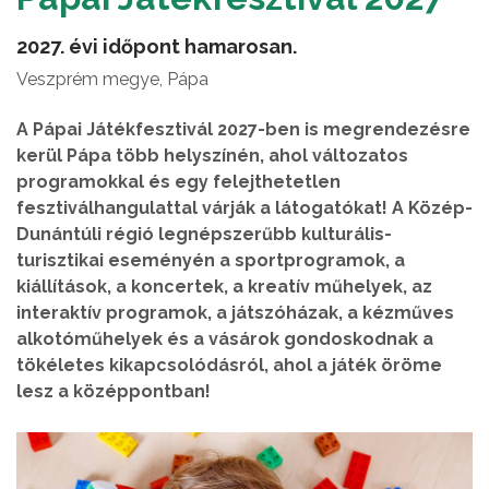
2027. évi időpont hamarosan.
Veszprém megye, Pápa
A Pápai Játékfesztivál 2027-ben is megrendezésre
kerül Pápa több helyszínén, ahol változatos
programokkal és egy felejthetetlen
fesztiválhangulattal várják a látogatókat! A Közép-
Dunántúli régió legnépszerűbb kulturális-
turisztikai eseményén a sportprogramok, a
kiállítások, a koncertek, a kreatív műhelyek, az
interaktív programok, a játszóházak, a kézműves
alkotóműhelyek és a vásárok gondoskodnak a
tökéletes kikapcsolódásról, ahol a játék öröme
lesz a középpontban!