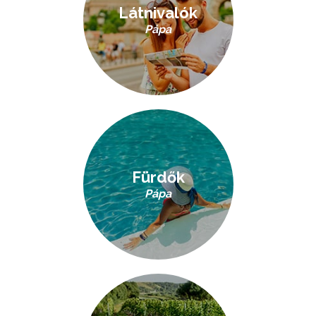
Látnivalók
Pápa
Fürdők
Pápa