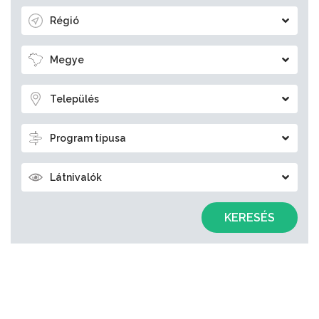
Régió
Megye
Település
Program típusa
Látnivalók
KERESÉS