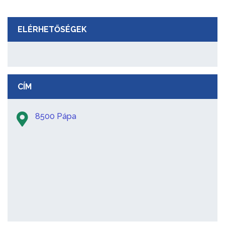
ELÉRHETŐSÉGEK
CÍM
8500 Pápa