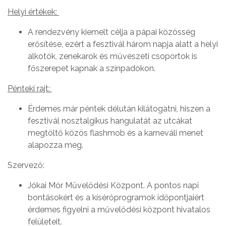
Helyi értékek:
A rendezvény kiemelt célja a pápai közösség
erősítése, ezért a fesztivál három napja alatt a helyi
alkotók, zenekarok és művészeti csoportok is
főszerepet kapnak a színpadokon.
Pénteki rajt:
Érdemes már péntek délután kilátogatni, hiszen a
fesztivál nosztalgikus hangulatát az utcákat
megtöltő közös flashmob és a karneváli menet
alapozza meg.
Szervező:
Jókai Mór Művelődési Központ. A pontos napi
bontásokért és a kísérőprogramok időpontjaiért
érdemes figyelni a művelődési központ hivatalos
felületeit.