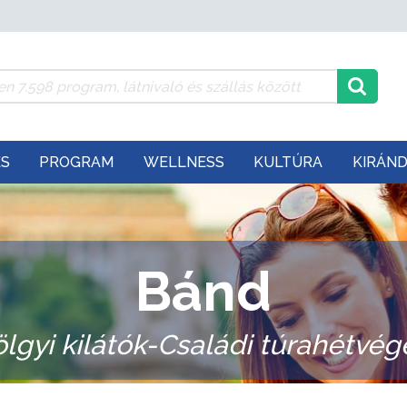
ÉS
PROGRAM
WELLNESS
KULTÚRA
KIRÁN
Bánd
lgyi kilátók-Családi túrahétvé