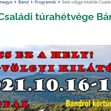
 megye
Bánd
Programok
Séd-völgyi kilátók-Csal
-Családi túrahétvége B