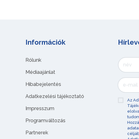
Információk
Hírlev
Rólunk
Médiaajánlat
Hibabejelentés
Adatkezelési tájékoztató
Az Ad
Tájék
Impresszum
elolv
tudom
Programváltozás
Hozzá
adata
Partnerek
céljá