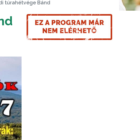
ádi túrahétvége Bánd
ánd