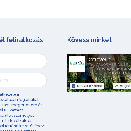
él feliratkozás
Kövess minket
Gotravel.hu
Tetszik
az oldal
Megos
atkezelési
oztatóban foglaltakat
astam, megértettem és
ásul vettem.
járulok személyes
im hírlevélküldés
ból történő kezeléséhez.