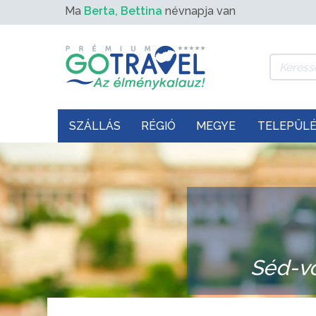
Ma
Berta, Bettina
névnapja van
SZÁLLÁS
RÉGIÓ
MEGYE
TELEPÜL
Séd-vö