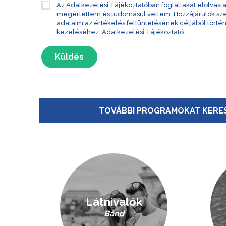
Az Adatkezelési Tájékoztatóban foglaltakat elolvast
megértettem és tudomásul vettem. Hozzájárulok s
adataim az értékelés feltüntetésének céljából törté
kezeléséhez.
Adatkezelési Tájékoztató
Küldés
TOVÁBBI PROGRAMOKAT KERES
Látnivalók
Bánd