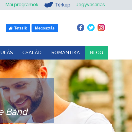
Mai programok
Jegyvásárlás
Térkép
Tetszik
Megosztás
DULÁS
CSALÁD
ROMANTIKA
BLOG
ge Bánd