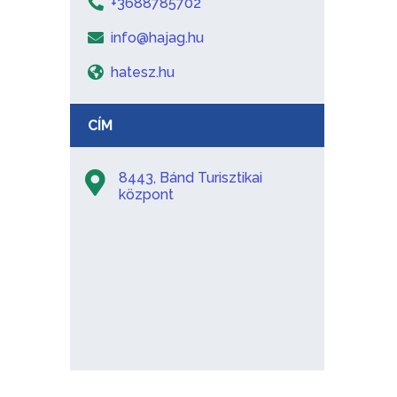
+3688785702
info@hajag.hu
hatesz.hu
CÍM
8443, Bánd Turisztikai
központ