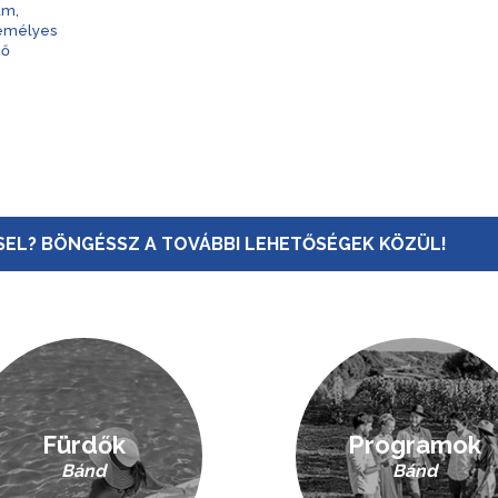
am,
zemélyes
nő
EL? BÖNGÉSSZ A TOVÁBBI LEHETŐSÉGEK KÖZÜL!
Fürdők
Programok
Bánd
Bánd