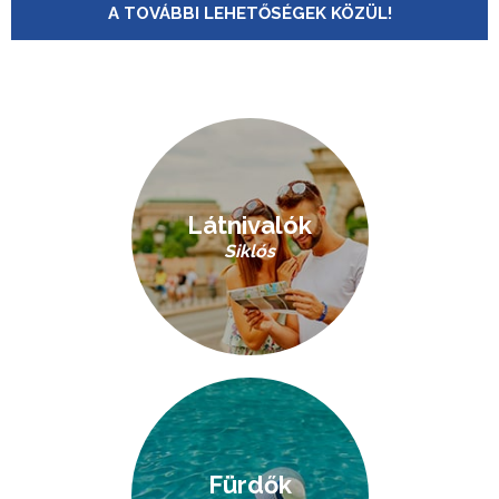
A TOVÁBBI LEHETŐSÉGEK KÖZÜL!
Látnivalók
Siklós
Fürdők