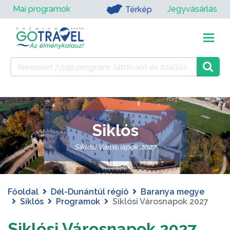
Mai programok
Jegyvásárlás
Térkép
Siklós
Siklósi Városnapok 2027
Főoldal
Dél-Dunántúl régió
Baranya megye
Siklós
Programok
Siklósi Városnapok 2027
Siklósi Városnapok 2027