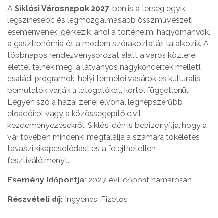
A
Siklósi Városnapok 2027
-ben is a térség egyik
legszínesebb és legmozgalmasabb összművészeti
eseményének ígérkezik, ahol a történelmi hagyományok,
a gasztronómia és a modern szórakoztatás találkozik. A
többnapos rendezvénysorozat alatt a város közterei
élettel telnek meg: a látványos nagykoncertek mellett
családi programok, helyi termelői vásárok és kulturális
bemutatók várják a látogatókat, kortól függetlenül.
Legyen szó a hazai zenei élvonal legnépszerűbb
előadóiról vagy a közösségépítő civil
kezdeményezésekről, Siklós idén is bebizonyítja, hogy a
vár tövében mindenki megtalálja a számára tökéletes
tavaszi kikapcsolódást és a felejthetetlen
fesztiválélményt.
Esemény időpontja:
2027. évi időpont hamarosan.
Részvételi díj:
Ingyenes, Fizetős