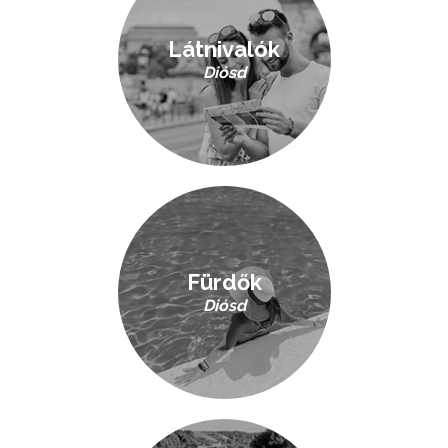
Látnivalók
Diósd
Fürdők
Diósd