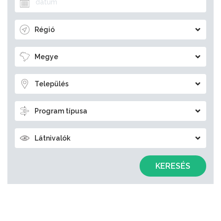
Régió
Megye
Település
Program típusa
Látnivalók
KERESÉS