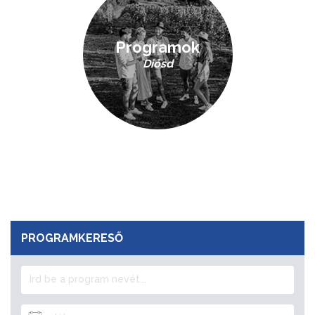
Programok
Diósd
PROGRAMKERESŐ