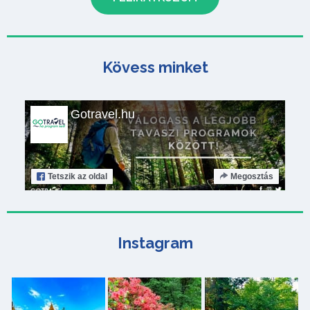
Kövess minket
Gotravel.hu
Tetszik
az oldal
Megosztás
Instagram