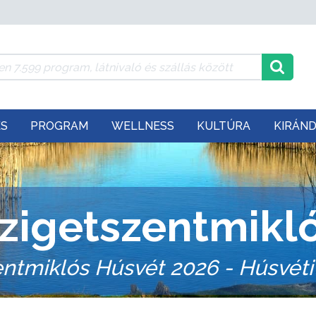
ÉS
PROGRAM
WELLNESS
KULTÚRA
KIRÁN
zigetszentmikl
entmiklós Húsvét 2026 - Húsvéti