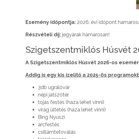
Esemény időpontja:
2026. évi időpont hamaros
Részvételi díj:
jegyárak hamarosan!
Szigetszentmiklós Húsvét 
A Szigetszentmiklós Húsvét 2026-os esemé
Addig is egy kis ízelítő a 2025-ös programokb
3db ugrálóvár
népi játszótér
tojás festés (haza lehet vinni)
virág ültetés (haza lehet vinni)
Bing Nyuszi
arcfestés
csillámtetoválás