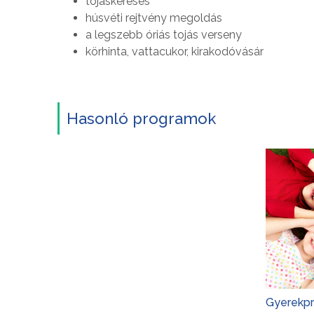
tojáskeresés
húsvéti rejtvény megoldás
a legszebb óriás tojás verseny
körhinta, vattacukor, kirakodóvásár
Hasonló programok
Gyerekp