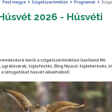
Pest megye
Szigetszentmiklós
Programok
Szige
Húsvét 2026 - Húsvéti
rendezésre kerül a szigetszentmiklósi Gastland M0
grálóvárak, tojásfestés, Bing Nyuszi, tojáskeresés, kö
a látogatókat húsvét alkalmából!