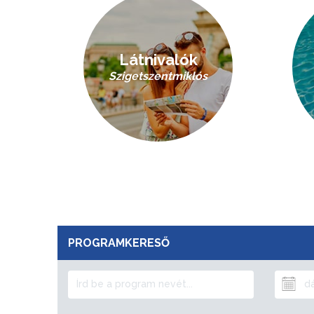
Látnivalók
Szigetszentmiklós
PROGRAMKERESŐ