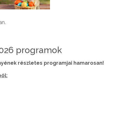
an.
2026 programok
nyének részletes programjai hamarosan!
ól: