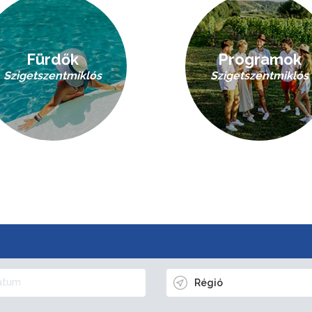
Fürdők
Programok
Szigetszentmiklós
Szigetszentmiklós
Régió