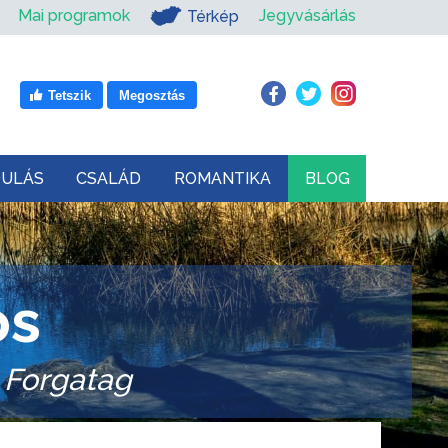
Mai programok
Jegyvásárlás
Térkép
Tetszik
Megosztás
DULÁS
CSALÁD
ROMANTIKA
BLOG
ós
 Forgatag