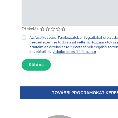
Értékelés:
Az Adatkezelési Tájékoztatóban foglaltakat elolvast
megértettem és tudomásul vettem. Hozzájárulok s
adataim az értékelés feltüntetésének céljából törté
kezeléséhez.
Adatkezelési Tájékoztató
Küldés
TOVÁBBI PROGRAMOKAT KERES