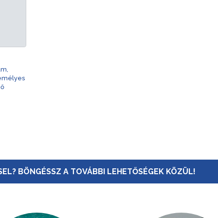
am,
zemélyes
nő
EL? BÖNGÉSSZ A TOVÁBBI LEHETŐSÉGEK KÖZÜL!