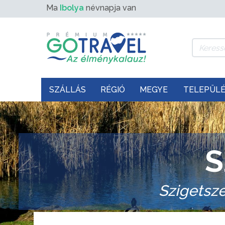
Ma
Ibolya
névnapja van
SZÁLLÁS
RÉGIÓ
MEGYE
TELEPÜL
S
Szigetsz