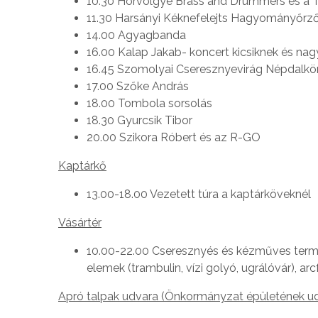
10.30 Hórvölgye Brass and Drummers és a T
11.30 Harsányi Kéknefelejts Hagyományőrz
14.00 Agyagbanda
16.00 Kalap Jakab- koncert kicsiknek és na
16.45 Szomolyai Cseresznyevirág Népdalkö
17.00 Szőke András
18.00 Tombola sorsolás
18.30 Gyurcsik Tibor
20.00 Szikora Róbert és az R-GO
Kaptárkő
13.00-18.00 Vezetett túra a kaptárköveknél
Vásártér
10.00-22.00 Cseresznyés és kézműves termé
elemek (trambulin, vízi golyó, ugrálóvár), arc
Apró talpak udvara (Önkormányzat épületének u