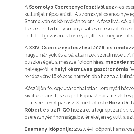
A
Szomolya Cseresznyefesztivál 2027
-es ese
kultúráját népszerűsíti. A szomolyai cseresznye e
Szomolyán és környékén terem. A fesztivál célja,
illetve a helyi hagyományokat és értékeket. A r
és feldolgozásának fortélyait, illetve megkóstolha
A
XXIV. Cseresznyefesztivál 2026-os rendez
hagyományok és a páratlan ízek szerelmeseit. A 
büszkeségét, a messze földön híres,
mézédes sz
hétvégéről, a
helyi kézműves gasztronómia
fe
rendezvény tökéletes harmóniába hozza a kulinári
Készüljön fel egy utánozhatatlan kora nyári hétv
kiválóságai is főszerepet kapnak! Bár a részletes
idén sem lehet panasz. Szombat este
Horváth 
Róbert és az R-GO
hozza el a legnépszerűbb cs
cseresznyés finomságaiba, énekeljen együtt a sztá
Esemény időpontja:
2027. évi időpont hamaros