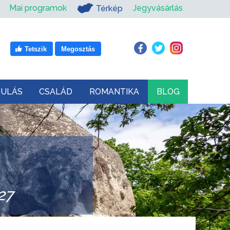
Mai programok
Jegyvásárlás
Térkép
Tetszik
Megosztás
DULÁS
CSALÁD
ROMANTIKA
BLOG
27