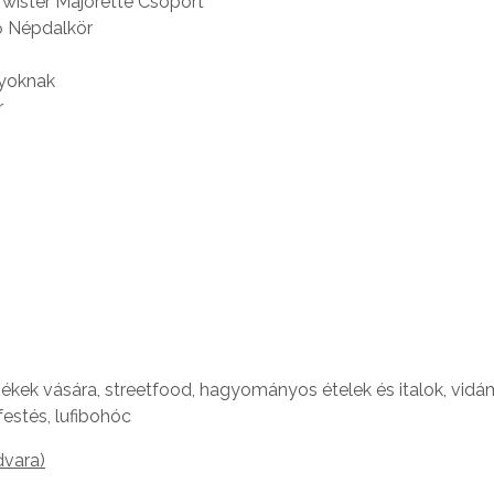
wister Majorette Csoport
ő Népdalkör
gyoknak
r
kek vására, streetfood, hagyományos ételek és italok, vidá
festés, lufibohóc
dvara)