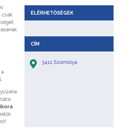
és
ELÉRHETŐSÉGEK
s csak
őségét,
tésének
CÍM
3411 Szomolya
 a
.
nnyűzene
talra
ikora
melők
st!