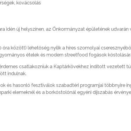
rségek, kovácsolás
a idén új helyszínen, az Önkormányzat épületének udvarán v
 óra között) lehetőség nyílik a híres szomolyai cseresznyébő
agyományos ételek és modern streetfood fogások kóstolásár
 érdemes csatlakozniuk a Kaptárkövekhez indított vezetett tú
tt indulnak.
apok és hasonló fesztiválok szabadtéri programjai többnyire 
ámparki elemeknél és a borkóstolónál egyéni díjszabás érvénye