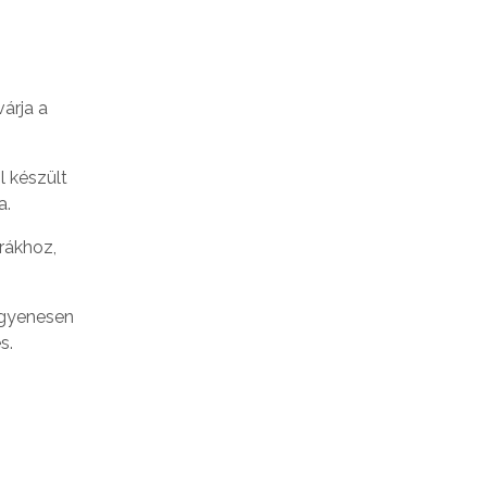
árja a
l készült
a.
rákhoz,
ingyenesen
s.