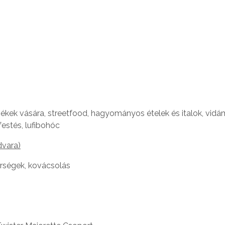
kek vására, streetfood, hagyományos ételek és italok, vidá
festés, lufibohóc
dvara)
rségek, kovácsolás