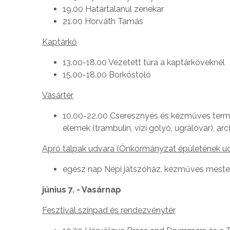
19.00 Határtalanul zenekar
21.00 Horváth Tamás
Kaptárkő
13.00-18.00 Vezetett túra a kaptárköveknél
15.00-18.00 Borkóstoló
Vásártér
10.00-22.00 Cseresznyés és kézműves termé
elemek (trambulin, vízi golyó, ugrálóvár), arc
Apró talpak udvara (Önkormányzat épületének u
egész nap Népi játszóház, kézműves meste
június 7. - Vasárnap
Fesztivál színpad és rendezvénytér