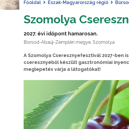
Főoldal
Észak-Magyarország régió
Borso
Szomolya Csereszn
2027. évi időpont hamarosan.
Borsod-Abaúj-Zemplén megye, Szomolya
A Szomolya Cseresznyefesztivál 2027-ben i
cseresznyéből készült gasztronómiai ínye
meglepetés várja a látogatókat!