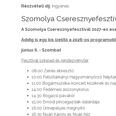
Részvételi díj:
Ingyenes
Szomolya Cseresznyefeszti
A Szomolya Cseresznyefesztivál 2027-es e
Addig is egy kis ízelítő a 2026-os programok
június 6. - Szombat
Fesztivál színpad és rendezvénytér
08.00 Zenés ébresztő
10.00 Felsőtárkányi Hagyományőrző Néptá
11.00 Bogármuzsika-koncert kicsiknek és n
14.00 Fedémesi asszonykórus
14.30 Bogácsi pávakör
15.00 Emődi pincegazdák dalárdája
16.00 Ünnepélyes megnyitó
16.30 Nyári Károly és Nyári Alíz