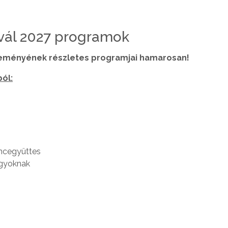
vál 2027 programok
seményének részletes programjai hamarosan!
ból:
ncegyüttes
agyoknak