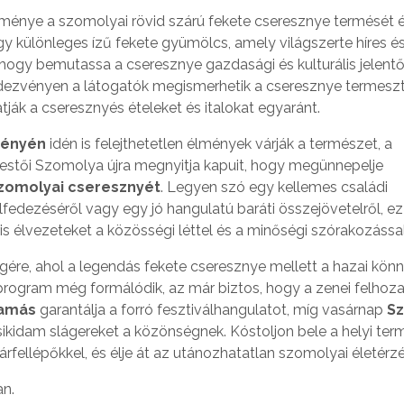
ménye a szomolyai rövid szárú fekete cseresznye termését 
gy különleges ízű fekete gyümölcs, amely világszerte híres é
 hogy bemutassa a cseresznye gazdasági és kulturális jelent
endezvényen a látogatók megismerhetik a cseresznye termesz
tják a cseresznyés ételeket és italokat egyaránt.
vényén
idén is felejthetetlen élmények várják a természet, a
festői Szomolya újra megnyitja kapuit, hogy megünnepelje
omolyai cseresznyét
. Legyen szó egy kellemes családi
lfedezéséről vagy egy jó hangulatú baráti összejövetelről, ez
s élvezeteket a közösségi léttel és a minőségi szórakozással
égére, ahol a legendás fekete cseresznye mellett a hazai kö
 program még formálódik, az már biztos, hogy a zenei felhoza
Tamás
garantálja a forró fesztiválhangulatot, míg vasárnap
Sz
ikidam slágereket a közönségnek. Kóstoljon bele a helyi ter
rfellépőkkel, és élje át az utánozhatatlan szomolyai életérzé
an.