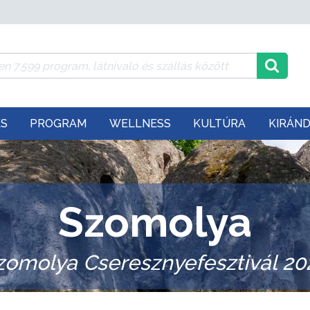
ÉS
PROGRAM
WELLNESS
KULTÚRA
KIRÁN
Szomolya
zomolya Cseresznyefesztivál 20