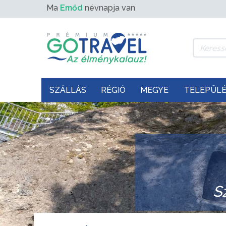
Ma
Emőd
névnapja van
SZÁLLÁS
RÉGIÓ
MEGYE
TELEPÜL
S