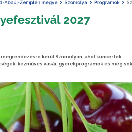
d-Abaúj-Zemplén megye
Szomolya
Programok
Sz
yefesztivál 2027
s megrendezésre kerül Szomolyán, ahol koncertek,
ncségek, kézműves vásár, gyerekprogramok és még so