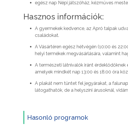
egész nap Népi játszóház, kézműves meste
Hasznos információk:
A gyermekek kedvence, az Apró talpak udvar
családokat.
A Vásártéren egész hétvégén (10:00 és 22:00
helyi termékek megvásárlására, valamint h
A természeti látnivalók iránt érdeklődőknek
amelyek mindkét nap 13:00 és 18:00 óra közö
A plakát nem tüntet fel jegyárakat, a falun
látogathatók, de a helyszíni árusoknál, vid
Hasonló programok