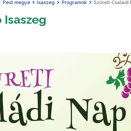
Pest megye
Isaszeg
Programok
Szüreti Családi
p Isaszeg