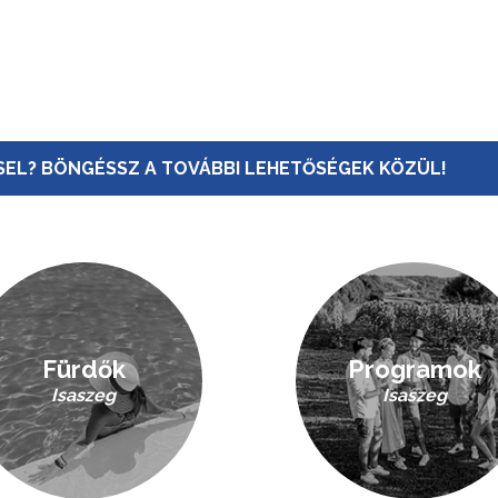
EL? BÖNGÉSSZ A TOVÁBBI LEHETŐSÉGEK KÖZÜL!
Fürdők
Programok
Isaszeg
Isaszeg