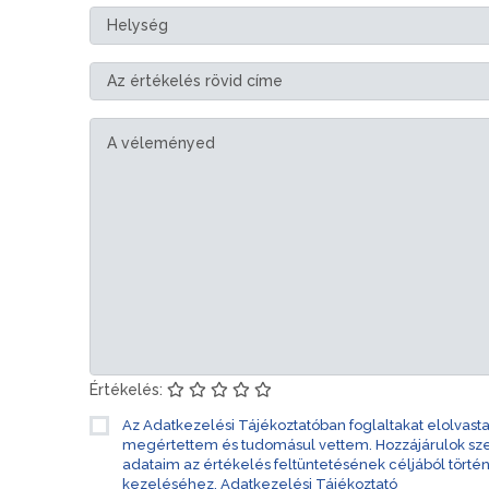
Értékelés:
Az Adatkezelési Tájékoztatóban foglaltakat elolvast
megértettem és tudomásul vettem. Hozzájárulok s
adataim az értékelés feltüntetésének céljából törté
kezeléséhez.
Adatkezelési Tájékoztató