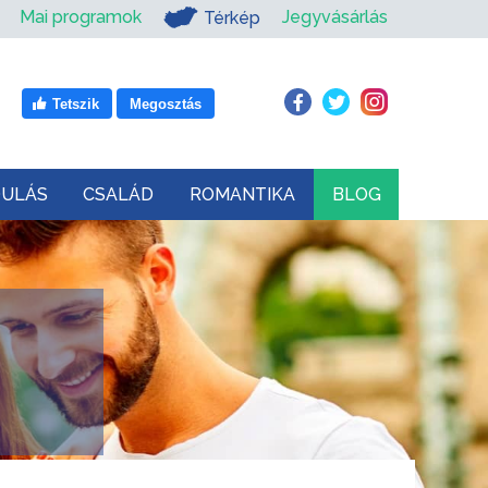
Mai programok
Jegyvásárlás
Térkép
Tetszik
Megosztás
DULÁS
CSALÁD
ROMANTIKA
BLOG