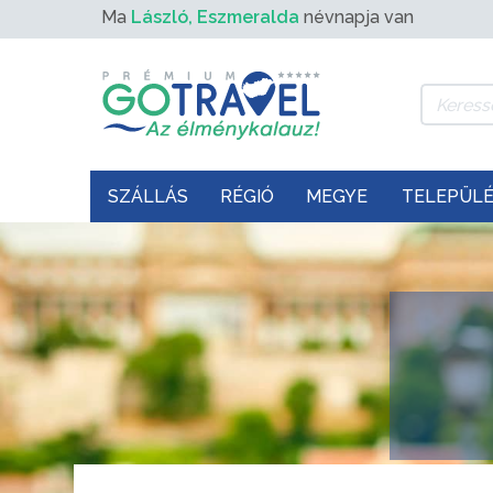
Ma
László, Eszmeralda
névnapja van
SZÁLLÁS
RÉGIÓ
MEGYE
TELEPÜL