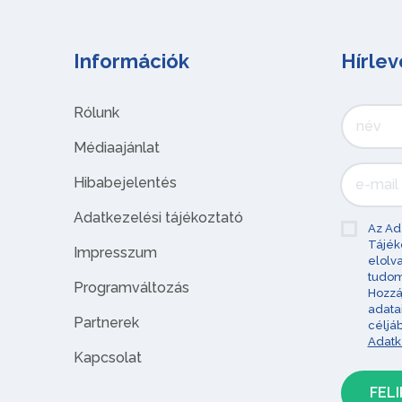
Információk
Hírlev
Rólunk
Médiaajánlat
Hibabejelentés
Adatkezelési tájékoztató
Az Ad
Tájék
Impresszum
elolv
tudom
Programváltozás
Hozzá
adata
Partnerek
céljá
Adatk
Kapcsolat