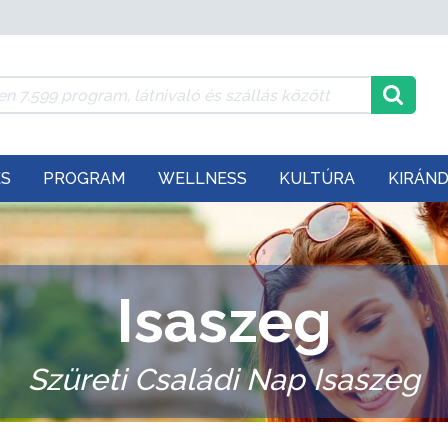
ÉS
PROGRAM
WELLNESS
KULTÚRA
KIRÁN
Isaszeg
Szüreti Családi Nap Isaszeg