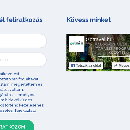
él feliratkozás
Kövess minket
Gotravel.hu
Tetszik
az oldal
Megos
atkezelési
oztatóban foglaltakat
astam, megértettem és
ásul vettem.
járulok személyes
im hírlevélküldés
ból történő kezeléséhez.
ezelési Tájékoztató