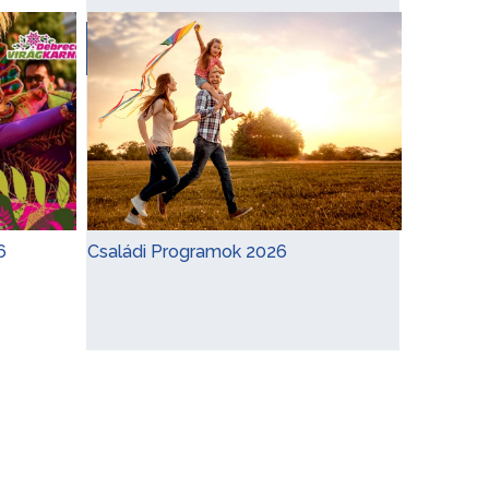
CÍM
2117 Isaszeg, Szobor-hegy
lábánál
6
Családi Programok 2026