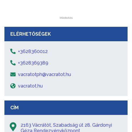
Hirdetés
ELÉRHETŐSÉGEK
+3628360012
+3628369389
vacratotph@vacratot.hu
vacratot.hu
CÍM
2163 Vácrátót, Szabadság út 28. Gárdonyi
Géza Rendezvényközpont