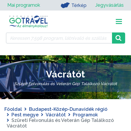
Mai programok
Jegyvásárlás
Térkép
Vácrátót
Szüreti Felvonulás és Veterán Gép Találkozó Vácrátót
Főoldal
Budapest-Közép-Dunavidék régió
Pest megye
Vácrátót
Programok
Szüreti Felvonulás és Veterán Gép Találkozó
Vácrátót