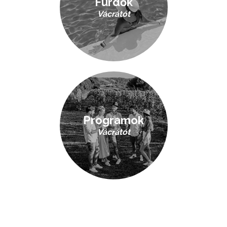
Fürdők
Vácrátót
Programok
Vácrátót