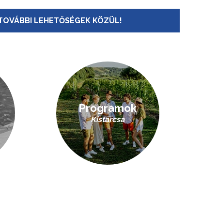
TOVÁBBI LEHETŐSÉGEK KÖZÜL!
Programok
Kistarcsa