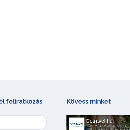
él feliratkozás
Kövess minket
Gotravel.hu