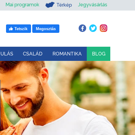
Mai programok
Jegyvásárlás
Térkép
Tetszik
Megosztás
DULÁS
CSALÁD
ROMANTIKA
BLOG