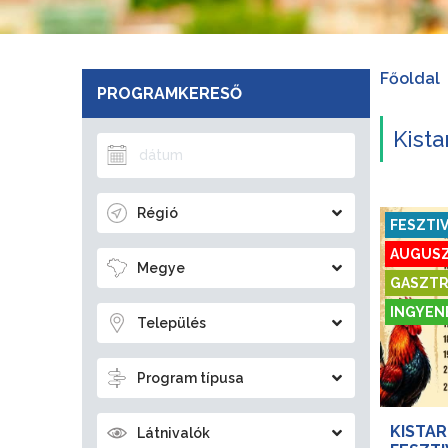
Főoldal
PROGRAMKERESŐ
Kist
Régió
FESZTI
AUGUSZ
Megye
GASZTR
INGYEN
Település
Program típusa
KISTAR
Látnivalók