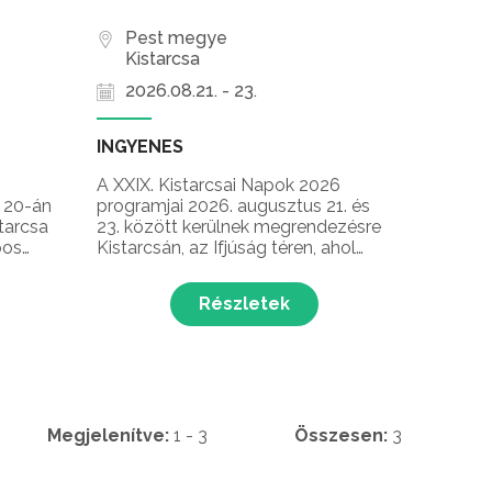
Pest megye
Kistarcsa
2026.08.21. - 23.
INGYENES
A XXIX. Kistarcsai Napok 2026
 20-án
programjai 2026. augusztus 21. és
tarcsa
23. között kerülnek megrendezésre
pos
Kistarcsán, az Ifjúság téren, ahol
három napon át tartó élő
tt az
nagykoncertek, pörgős DJ-szettek,
Részletek
csai
látványos bemutatók és egy
en!
lélegzetelállító lézershow várja a
fesztiválozókat.
Megjelenítve:
1 - 3
Összesen:
3