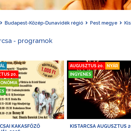
Budapest-Közép-Dunavidék régió
Pest megye
Ki
arcsa - programok
VÁL
AUGUSZTUS 20.
NYÁR
TUS 20.
INGYENES
ONÓMIA
ES
CSAI KAKASFŐZŐ
KISTARCSA AUGUSZTUS 20