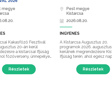
VÁL 2026
t megye
Pest megye
arcsa
Kistarcsa
.08.20.
2026.08.20.
NES
INGYENES
rcsai Kakasfőző Fesztivál
A Kistarcsa Augusztus 20.
ugusztus 20-án kerül
programok 2026. augusztus
ezésre a kistarcsai Ifjúság
kerülnek megrendezésre Kis
ahol főzőverseny, ünnepélyes
Ifjúság terén, ahol egész na
tás, fergeteges koncertek,
gasztronómiai és kulturális
seny, brakedance show,
programokkal ünneplik együ
Részletek
Részletek
sco, interaktív családi és
államalapítás napját a Kistar
űsorok várják a látogatókat
Kakasfőző Fesztivál keretéb
sa egyik legnépszerűbb