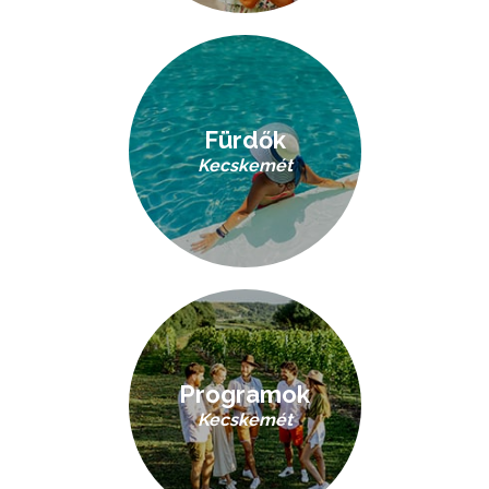
Fürdők
Kecskemét
Programok
Kecskemét