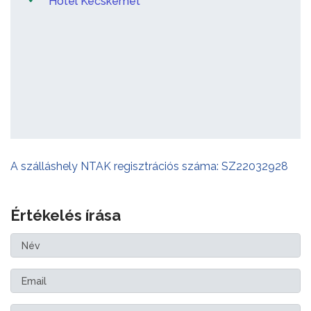
Hotel Kecskemét
A szálláshely NTAK regisztrációs száma: SZ22032928
Értékelés írása