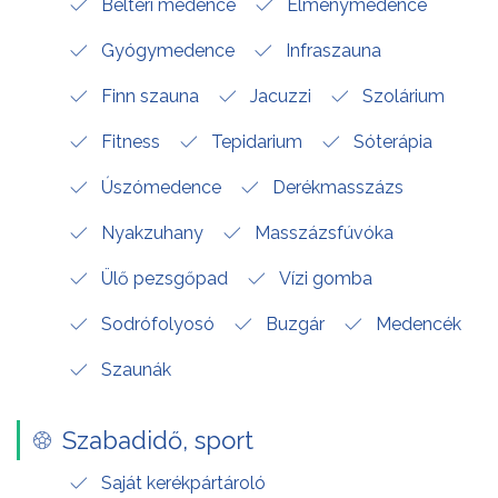
Beltéri medence
Élménymedence
Gyógymedence
Infraszauna
Finn szauna
Jacuzzi
Szolárium
Fitness
Tepidarium
Sóterápia
Úszómedence
Derékmasszázs
Nyakzuhany
Masszázsfúvóka
Ülő pezsgőpad
Vízi gomba
Sodrófolyosó
Buzgár
Medencék
Szaunák
Szabadidő, sport
Saját kerékpártároló