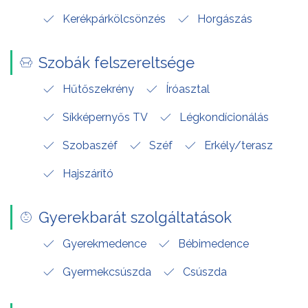
Kerékpárkölcsönzés
Horgászás
Szobák felszereltsége
Hűtőszekrény
Íróasztal
Síkképernyős TV
Légkondícionálás
Szobaszéf
Széf
Erkély/terasz
Hajszárító
Gyerekbarát szolgáltatások
Gyerekmedence
Bébimedence
Gyermekcsúszda
Csúszda