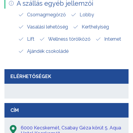
A szállás egyéb jellemzői
Csomagmegőrző
Lobby
Vasalási lehetőség
Kerthelyiség
Lift
Wellness törölköző
Internet
Ajándék csokoládé
ELÉRHETŐSÉGEK
CÍM
6000 Kecskemét, Csabay Géza körút 5. Aqua