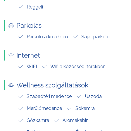
Reggeli
Parkolás
Parkoló a közelben
Saját parkoló
Internet
WIFI
Wifi a közösségi terekben
Wellness szolgáltatások
Szabadtéri medence
Uszoda
Merülőmedence
Sókamra
Gőzkamra
Aromakabin