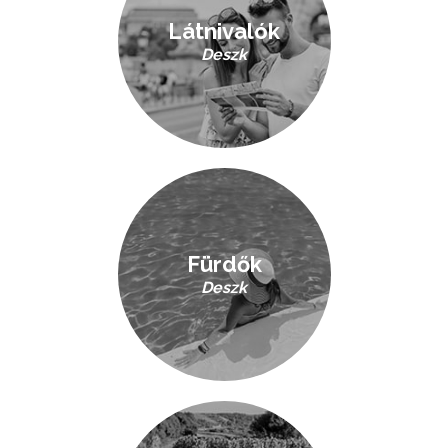
Látnivalók
Deszk
Fürdők
Deszk