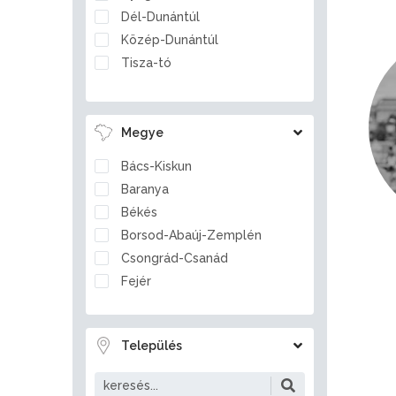
Dél-Dunántúl
Közép-Dunántúl
Tisza-tó
Megye
Bács-Kiskun
Baranya
Békés
Borsod-Abaúj-Zemplén
Csongrád-Csanád
Fejér
Győr-Moson-Sopron
Hajdú-Bihar
Település
Heves
Jász-Nagykun-Szolnok
Komárom-Esztergom