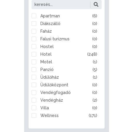
Alattyán
Albertirsa
Alcsútdoboz
Apartman
(6)
Aldebrő
Diákszálló
(0)
Algyő
Faház
(0)
Almamellék
Falusi turizmus
(0)
Alsóberecki
Hostel
(0)
Alsóbogát
Hotel
(248)
Alsónémedi
Motel
(1)
Alsóörs
Panzió
(5)
Apaj
Üdülőház
(1)
Apostag
Üdülőközpont
(0)
Ásotthalom
Vendégfogadó
(0)
Aszód
Vendégház
(2)
Bábolna
Villa
(0)
Babót
Wellness
(171)
Bácsalmás
Badacsonytomaj