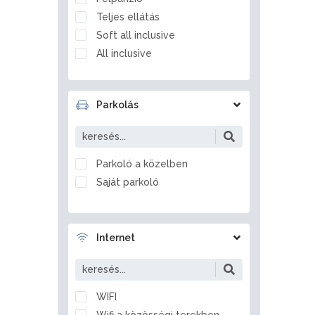
Balatonfőkajár
Teljes ellátás
Balatonföldvár
Soft all inclusive
Balatonfüred
All inclusive
Balatonfűzfő
Balatongyörök
Balatonkenese
Parkolás
Balatonlelle
Balatonmagyaród
Balatonrendes
Parkoló a közelben
Balatonszabadi
Saját parkoló
Balatonszárszó
Balatonszemes
Balatonszentgyörgy
Internet
Balatonszepezd
Balatonszőlős
Balatonvilágos
WIFI
Balf
Wifi a közösségi terekben