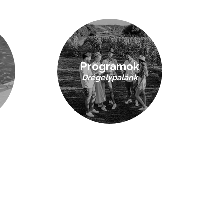
Programok
Drégelypalánk