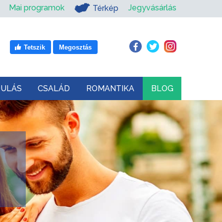
Mai programok
Jegyvásárlás
Térkép
Tetszik
Megosztás
DULÁS
CSALÁD
ROMANTIKA
BLOG