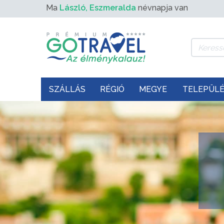
Ma
László, Eszmeralda
névnapja van
SZÁLLÁS
RÉGIÓ
MEGYE
TELEPÜL