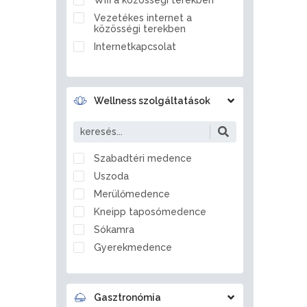
Ballószög
Vezetékes internet a
Balmazújváros
közösségi terekben
Bánd
Internetkapcsolat
Bánhorváti
Bánk
Barcs
Wellness szolgáltatások
Bárdudvarnok
Bátaszék
Bátmonostor
Szabadtéri medence
Bátonyterenye
Uszoda
Bátorliget
Merülőmedence
Battonya
Kneipp taposómedence
Becsvölgye
Sókamra
Békés
Gyerekmedence
Békéscsaba
Jégzuhany
Békésszentandrás
Gőzkamra
Bélapátfalva
Gasztronómia
Aromakabin