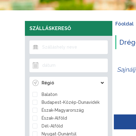
Főoldal
SZÁLLÁSKERESŐ
Drége
Sajnál
Régió
Balaton
Budapest-Közép-Dunavidék
Észak-Magyarország
Észak-Alföld
Dél-Alföld
Nyugat-Dunántúl