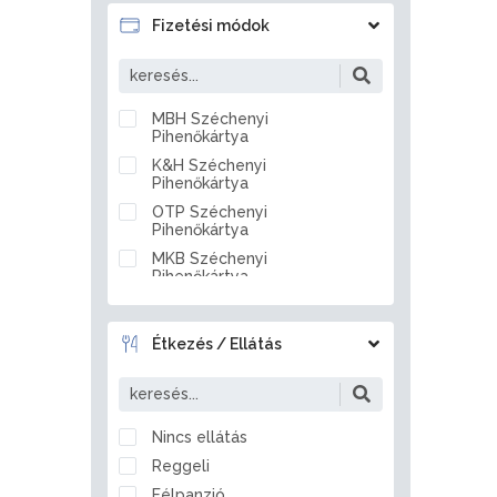
Badacsonytördemic
Fizetési módok
Baj
Baja
Bakonszeg
MBH Széchenyi
Pihenőkártya
Bakonya
K&H Széchenyi
Bakonybél
Pihenőkártya
Bakonynána
OTP Széchenyi
Bakonyszentlászló
Pihenőkártya
Balassagyarmat
MKB Széchenyi
Pihenőkártya
Balástya
Készpénz
Balatonakali
Átutalás
Balatonakarattya
Étkezés / Ellátás
Bankkártya
Balatonalmádi
Balatonberény
Balatonboglár
Nincs ellátás
Balatonederics
Reggeli
Balatonfenyves
Félpanzió