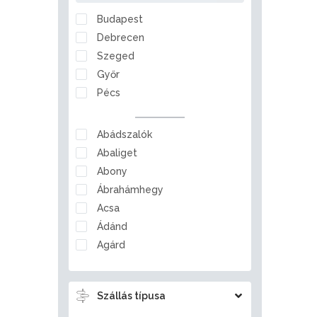
Nógrád
Budapest
Pest
Debrecen
Somogy
Szeged
Szabolcs-Szatmár-Bereg
Győr
Tolna
Pécs
Vas
Veszprém
Abádszalók
Zala
Abaliget
Abony
Ábrahámhegy
Acsa
Ádánd
Agárd
Ágfalva
Aggtelek
Szállás típusa
Ajka