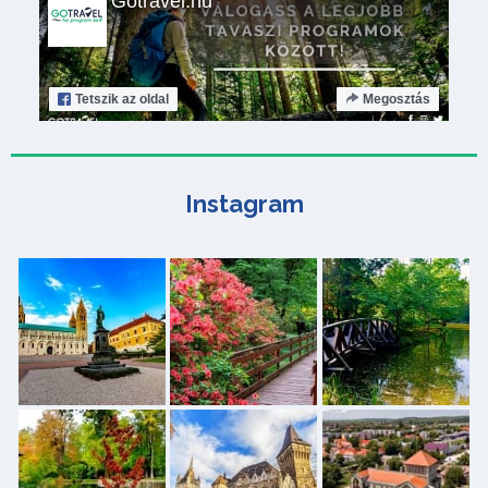
Gotravel.hu
Tetszik
az oldal
Megosztás
Instagram