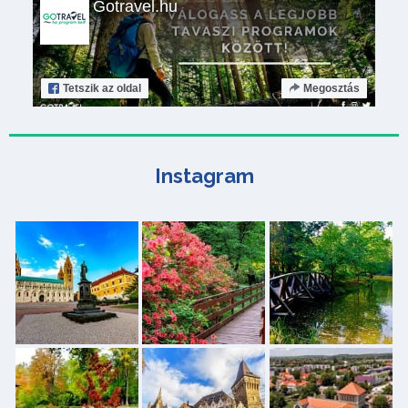
Gotravel.hu
Tetszik
az oldal
Megosztás
Instagram