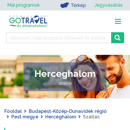
Mai programok
Jegyvásárlás
Térkép
Herceghalom
szállás
Főoldal
Budapest-Közép-Dunavidék régió
Pest megye
Herceghalom
Szállás